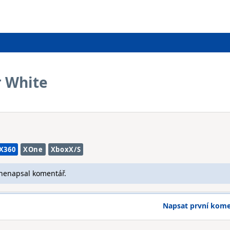
r White
X360
XOne
XboxX/S
 nenapsal komentář.
Napsat první kom