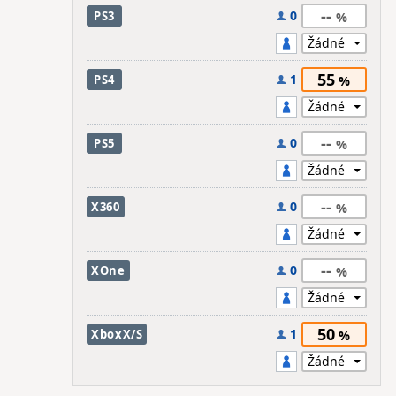
--
0
PS3
55
1
PS4
--
0
PS5
--
0
X360
--
0
XOne
50
1
XboxX/S