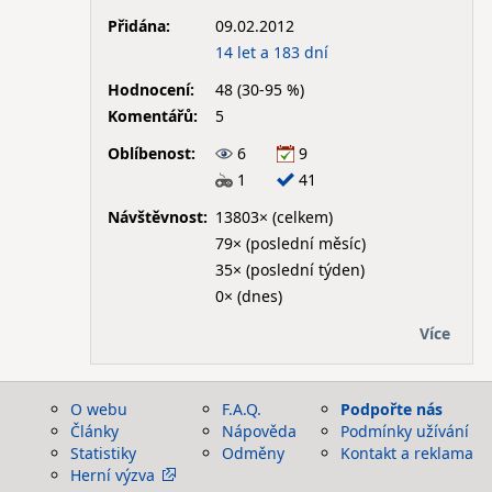
Přidána:
09.02.2012
14 let a 183 dní
Hodnocení:
48 (30-95 %)
Komentářů:
5
Oblíbenost:
6
9
1
41
Návštěvnost:
13803× (celkem)
79× (poslední měsíc)
35× (poslední týden)
0× (dnes)
Více
O webu
F.A.Q.
Podpořte nás
Články
Nápověda
Podmínky užívání
Statistiky
Odměny
Kontakt a reklama
Herní výzva