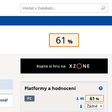
61
Kupte si hru na
Platformy a hodnocení
61
46
PC
entář