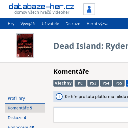
domov všech hráčů videoher
Hry
Vývojáři
Uživatelé
Diskuze
Herní výzva
Dead Island: Ryde
Komentáře
Všechny
PC
PS3
PS4
PS5
Ke hře pro tuto platformu nikdo
Profil hry
Komentáře
5
Diskuze
4
Hodnocení
48