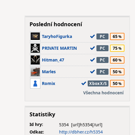
Poslední hodnocení
TaryhoFigurka
65
PC
PRIVATE MARTIN
75
PC
Hitman_47
60
PC
Marles
50
PC
Romix
50
XboxX/S
Všechna hodnocení
Statistiky
Id hry:
5354
Odkaz:
http://dbher.cz/h5354