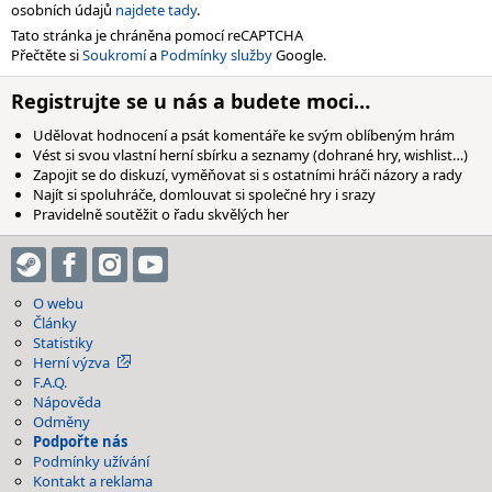
osobních údajů
najdete tady
.
Tato stránka je chráněna pomocí reCAPTCHA
Přečtěte si
Soukromí
a
Podmínky služby
Google.
Registrujte se u nás a budete moci…
Udělovat hodnocení a psát komentáře ke svým oblíbeným hrám
Vést si svou vlastní herní sbírku a seznamy (dohrané hry, wishlist…)
Zapojit se do diskuzí, vyměňovat si s ostatními hráči názory a rady
Najít si spoluhráče, domlouvat si společné hry i srazy
Pravidelně soutěžit o řadu skvělých her
O webu
Články
Statistiky
Herní výzva
F.A.Q.
Nápověda
Odměny
Podpořte nás
Podmínky užívání
Kontakt a reklama