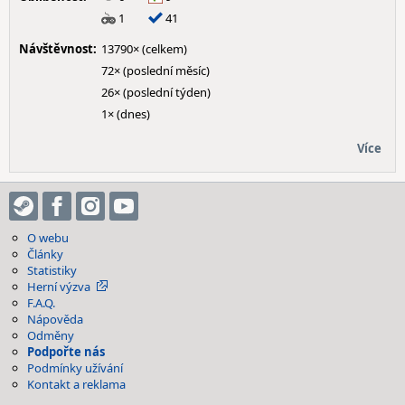
1
41
Návštěvnost:
13790× (celkem)
72× (poslední měsíc)
26× (poslední týden)
1× (dnes)
Více
O webu
Články
Statistiky
Herní výzva
F.A.Q.
Nápověda
Odměny
Podpořte nás
Podmínky užívání
Kontakt a reklama