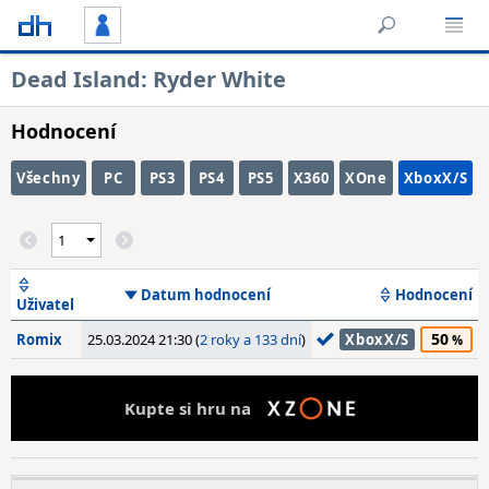
Dead Island: Ryder White
Hodnocení
Všechny
PC
PS3
PS4
PS5
X360
XOne
XboxX/S
Datum hodnocení
Hodnocení
Uživatel
50
Romix
25.03.2024 21:30 (
2 roky a 133 dní
)
XboxX/S
Kupte si hru na