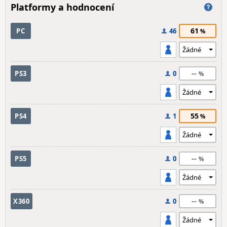
Platformy a hodnocení
61
PC
46
--
PS3
0
55
PS4
1
--
PS5
0
--
X360
0