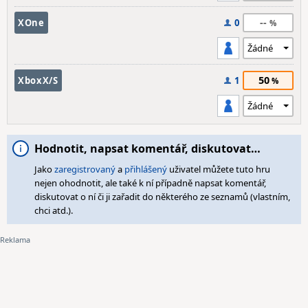
--
XOne
0
50
XboxX/S
1
Hodnotit, napsat komentář, diskutovat…
Jako
zaregistrovaný
a
přihlášený
uživatel můžete tuto hru
nejen ohodnotit, ale také k ní případně napsat komentář,
diskutovat o ní či ji zařadit do některého ze seznamů (vlastním,
chci atd.).