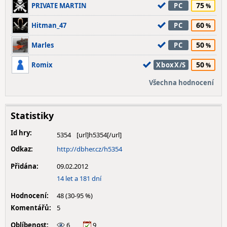
75
PRIVATE MARTIN
PC
60
Hitman_47
PC
50
Marles
PC
50
Romix
XboxX/S
Všechna hodnocení
Statistiky
Id hry:
5354
Odkaz:
http://dbher.cz/h5354
Přidána:
09.02.2012
14 let a 181 dní
Hodnocení:
48 (30-95 %)
Komentářů:
5
Oblíbenost:
6
9