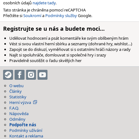
osobních údajů
najdete tady
.
Tato stránka je chráněna pomocí reCAPTCHA
Přečtěte si
Soukromí
a
Podmínky služby
Google.
Registrujte se u nás a budete moci…
Udělovat hodnocení a psát komentáře ke svým oblíbeným hrám
Vést si svou vlastní herní sbírku a seznamy (dohrané hry, wishlist…)
Zapojit se do diskuzí, vyměňovat si s ostatními hráči názory a rady
Najít si spoluhráče, domlouvat si společné hry i srazy
Pravidelně soutěžit o řadu skvělých her
O webu
Články
Statistiky
Herní výzva
F.A.Q.
Nápověda
Odměny
Podpořte nás
Podmínky užívání
Kontakt a reklama