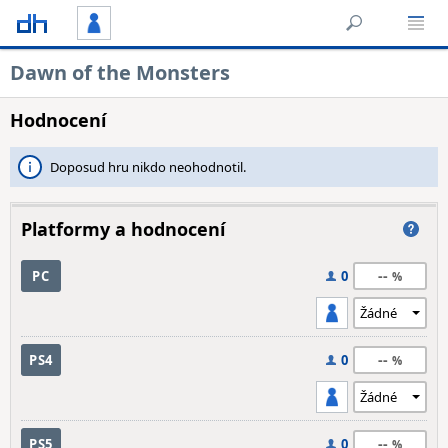
Dawn of the Monsters
Hodnocení
Doposud hru nikdo neohodnotil.
Platformy a hodnocení
--
PC
0
--
PS4
0
--
PS5
0