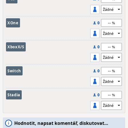
--
XOne
0
--
XboxX/S
0
--
Switch
0
--
Stadia
0
Hodnotit, napsat komentář, diskutovat…