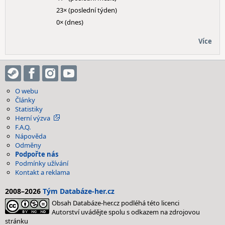
23× (poslední týden)
0× (dnes)
Více
O webu
Články
Statistiky
Herní výzva
F.A.Q.
Nápověda
Odměny
Podpořte nás
Podmínky užívání
Kontakt a reklama
2008–2026
Tým Databáze-her.cz
Obsah Databáze-her.cz podléhá této licenci
Autorství uvádějte spolu s odkazem na zdrojovou
stránku