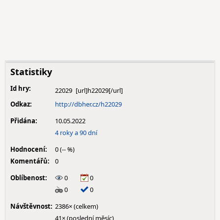
Statistiky
Id hry:
22029
Odkaz:
http://dbher.cz/h22029
Přidána:
10.05.2022
4 roky a 90 dní
Hodnocení:
0 (-- %)
Komentářů:
0
Oblíbenost:
0
0
0
0
Návštěvnost:
2386× (celkem)
41× (poslední měsíc)