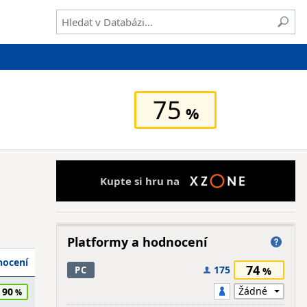
75
Kupte si hru na
Platformy a hodnocení
ocení
74
175
PC
90