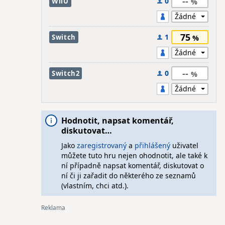
--
0
WiiU
75
1
Switch
--
0
Switch2
Hodnotit, napsat komentář,
diskutovat…
Jako
zaregistrovaný
a
přihlášený
uživatel
můžete tuto hru nejen ohodnotit, ale také k
ní případně napsat komentář, diskutovat o
ní či ji zařadit do některého ze seznamů
(vlastním, chci atd.).