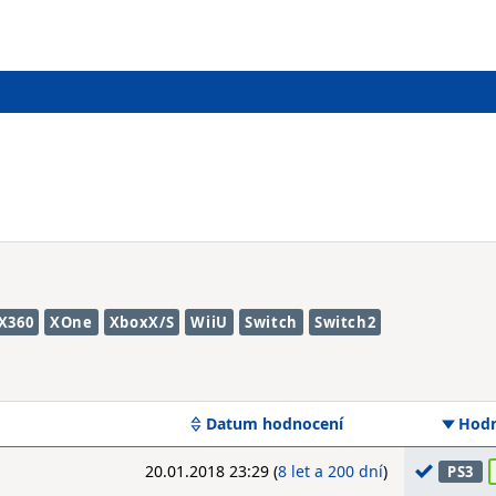
X360
XOne
XboxX/S
WiiU
Switch
Switch2
Datum hodnocení
Hodn
20.01.2018 23:29 (
8 let a 200 dní
)
PS3