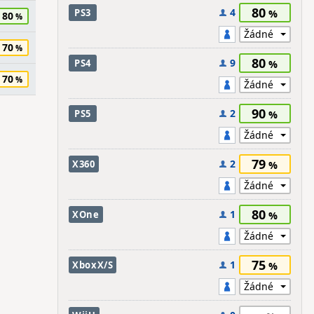
80
4
PS3
80
70
80
9
PS4
70
90
2
PS5
79
2
X360
80
1
XOne
75
1
XboxX/S