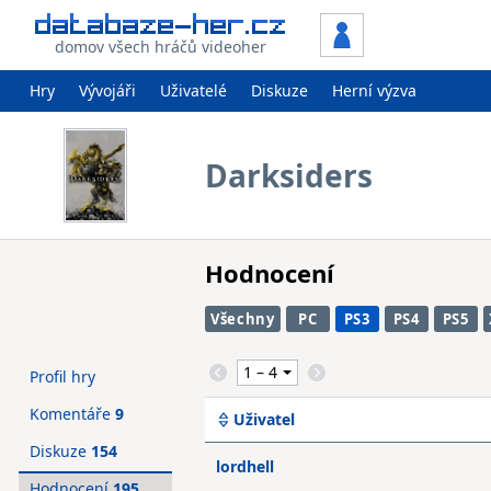
domov všech hráčů videoher
Hry
Vývojáři
Uživatelé
Diskuze
Herní výzva
Darksiders
Hodnocení
Všechny
PC
PS3
PS4
PS5
Profil hry
Komentáře
9
Uživatel
Diskuze
154
lordhell
Hodnocení
195