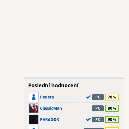
Poslední hodnocení
Pegeta
70
PC
ClassicMan
80
PC
PΛRΔDΘX
90
PC