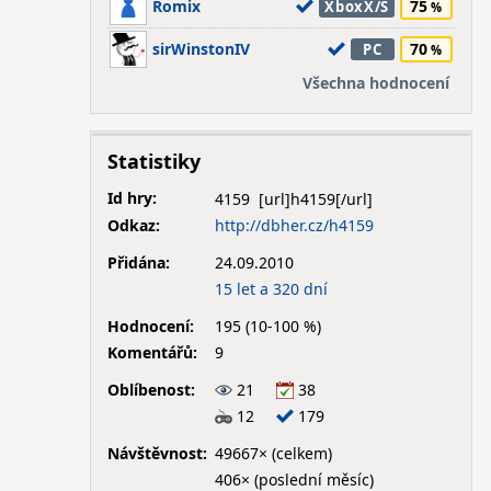
Romix
75
XboxX/S
sirWinstonIV
70
PC
Všechna hodnocení
Statistiky
Id hry:
4159
Odkaz:
http://dbher.cz/h4159
Přidána:
24.09.2010
15 let a 320 dní
Hodnocení:
195 (10-100 %)
Komentářů:
9
Oblíbenost:
21
38
12
179
Návštěvnost:
49667× (celkem)
406× (poslední měsíc)