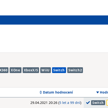
X360
XOne
XboxX/S
WiiU
Switch
Switch2
Datum hodnocení
Hodn
29.04.2021 20:26 (
5 let a 99 dní
)
Switch