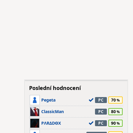
Poslední hodnocení
Pegeta
70
PC
ClassicMan
80
PC
PΛRΔDΘX
90
PC