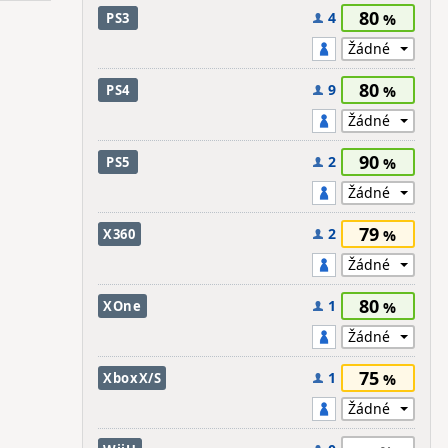
80
4
PS3
80
9
PS4
90
2
PS5
79
2
X360
80
1
XOne
75
1
XboxX/S