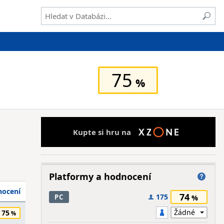
75
Kupte si hru na
Platformy a hodnocení
ocení
74
175
PC
75