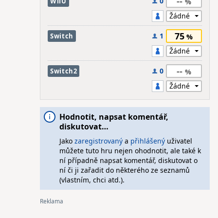
--
0
WiiU
75
1
Switch
--
0
Switch2
Hodnotit, napsat komentář,
diskutovat…
Jako
zaregistrovaný
a
přihlášený
uživatel
můžete tuto hru nejen ohodnotit, ale také k
ní případně napsat komentář, diskutovat o
ní či ji zařadit do některého ze seznamů
(vlastním, chci atd.).