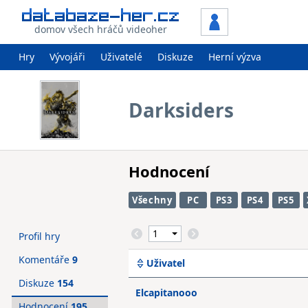
domov všech hráčů videoher
Hry
Vývojáři
Uživatelé
Diskuze
Herní výzva
Darksiders
Hodnocení
Všechny
PC
PS3
PS4
PS5
Profil hry
Komentáře
9
Uživatel
Diskuze
154
Elcapitanooo
Hodnocení
195