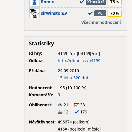
Romix
75
XboxX/S
sirWinstonIV
70
PC
Všechna hodnocení
Statistiky
Id hry:
4159
Odkaz:
http://dbher.cz/h4159
Přidána:
24.09.2010
15 let a 320 dní
Hodnocení:
195 (10-100 %)
Komentářů:
9
Oblíbenost:
21
38
12
179
Návštěvnost:
49667× (celkem)
416× (poslední měsíc)