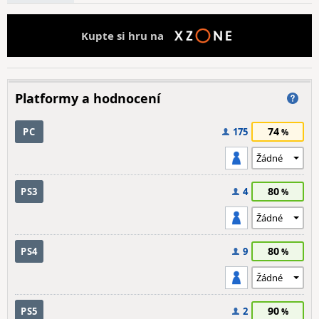
Kupte si hru na
Platformy a hodnocení
74
PC
175
80
PS3
4
80
PS4
9
90
PS5
2