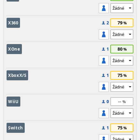
79
X360
2
80
XOne
1
75
XboxX/S
1
--
WiiU
0
75
Switch
1