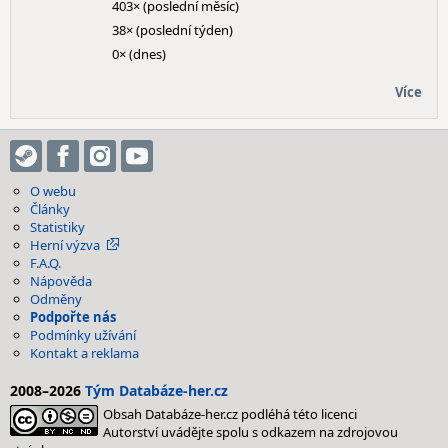
403× (poslední měsíc)
38× (poslední týden)
0× (dnes)
Více
O webu
Články
Statistiky
Herní výzva
F.A.Q.
Nápověda
Odměny
Podpořte nás
Podmínky užívání
Kontakt a reklama
2008–2026
Tým Databáze-her.cz
Obsah Databáze-her.cz podléhá této licenci
Autorství uvádějte spolu s odkazem na zdrojovou