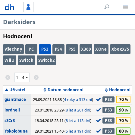
Darksiders
Hodnocení
Všechny
PC
PS3
PS4
PS5
X360
XOne
XboxX/S
WiiU
Switch
Switch2
Uživatel
Datum hodnocení
Hodnocení
70
giantmace
29.09.2021 18:38 (
4 roky a 313 dní
)
PS3
90
lordhell
20.01.2018 23:29 (
8 let a 201 dní
)
PS3
70
s3Cr3
18.04.2018 23:11 (
8 let a 113 dní
)
PS3
80
Yokolobuna
29.01.2021 15:40 (
5 let a 191 dní
)
PS3