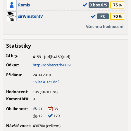
75
Romix
XboxX/S
70
sirWinstonIV
PC
Všechna hodnocení
Statistiky
Id hry:
4159
Odkaz:
http://dbher.cz/h4159
Přidána:
24.09.2010
15 let a 321 dní
Hodnocení:
195 (10-100 %)
Komentářů:
9
Oblíbenost:
21
38
12
179
Návštěvnost:
49670× (celkem)