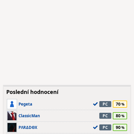
Poslední hodnocení
70
Pegeta
PC
80
ClassicMan
PC
90
PΛRΔDΘX
PC