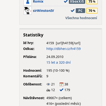
Romix
75
XboxX/S
sirWinstonIV
70
PC
Všechna hodnocení
Statistiky
Id hry:
4159
Odkaz:
http://dbher.cz/h4159
Přidána:
24.09.2010
15 let a 320 dní
Hodnocení:
195 (10-100 %)
Komentářů:
9
Oblíbenost:
21
38
12
179
Návštěvnost:
49667× (celkem)
416× (poslední měsíc)