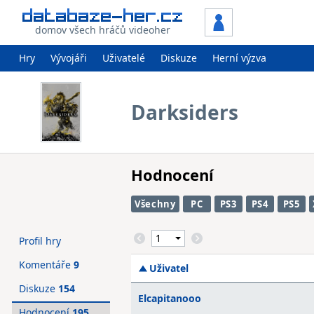
domov všech hráčů videoher
Hry
Vývojáři
Uživatelé
Diskuze
Herní výzva
Darksiders
Hodnocení
Všechny
PC
PS3
PS4
PS5
Profil hry
Komentáře
9
Uživatel
Diskuze
154
Elcapitanooo
Hodnocení
195