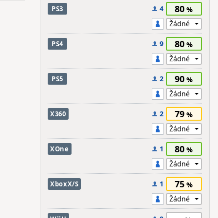
80
4
PS3
80
9
PS4
90
2
PS5
79
2
X360
80
1
XOne
75
1
XboxX/S