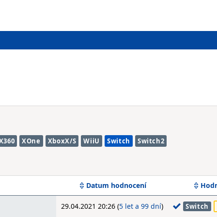
X360
XOne
XboxX/S
WiiU
Switch
Switch2
Datum hodnocení
Hodn
29.04.2021 20:26 (
5 let a 99 dní
)
Switch