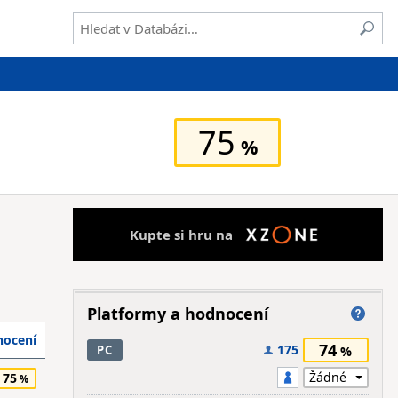
75
Kupte si hru na
Platformy a hodnocení
ocení
74
175
PC
75