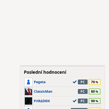
Poslední hodnocení
Pegeta
70
PC
ClassicMan
80
PC
PΛRΔDΘX
90
PC