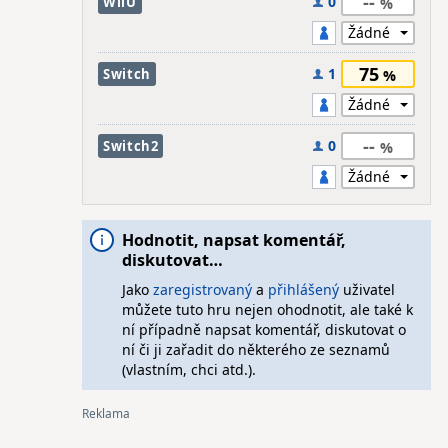
--
0
WiiU
75
1
Switch
--
0
Switch2
Hodnotit, napsat komentář,
diskutovat…
Jako
zaregistrovaný
a
přihlášený
uživatel
můžete tuto hru nejen ohodnotit, ale také k
ní případně napsat komentář, diskutovat o
ní či ji zařadit do některého ze seznamů
(vlastním, chci atd.).