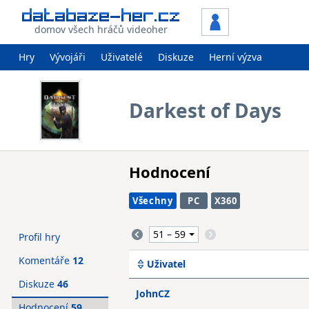
domov všech hráčů videoher
Hry
Vývojáři
Uživatelé
Diskuze
Herní výzva
Darkest of Days
Hodnocení
Všechny
PC
X360
Profil hry
Komentáře
12
Uživatel
Diskuze
46
JohnCZ
Hodnocení
59