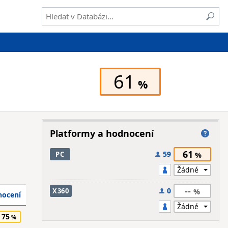
61
Platformy a hodnocení
61
59
PC
--
0
X360
ocení
75