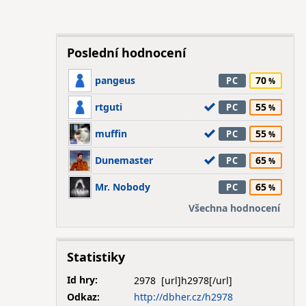
Poslední hodnocení
pangeus
70
PC
rtguti
55
PC
muffin
55
PC
Dunemaster
65
PC
Mr. Nobody
65
PC
Všechna hodnocení
Statistiky
Id hry:
2978
Odkaz:
http://dbher.cz/h2978