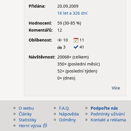
Přidána:
20.09.2009
16 let a 326 dní
Hodnocení:
59 (30-85 %)
Komentářů:
12
Oblíbenost:
10
11
3
41
Návštěvnost:
20068× (celkem)
350× (poslední měsíc)
52× (poslední týden)
0× (dnes)
Více
O webu
F.A.Q.
Podpořte nás
Články
Nápověda
Podmínky užívání
Statistiky
Odměny
Kontakt a reklama
Herní výzva