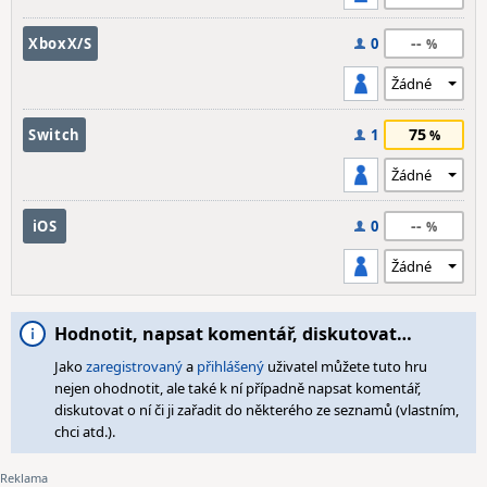
--
XboxX/S
0
75
Switch
1
--
iOS
0
Hodnotit, napsat komentář, diskutovat…
Jako
zaregistrovaný
a
přihlášený
uživatel můžete tuto hru
nejen ohodnotit, ale také k ní případně napsat komentář,
diskutovat o ní či ji zařadit do některého ze seznamů (vlastním,
chci atd.).