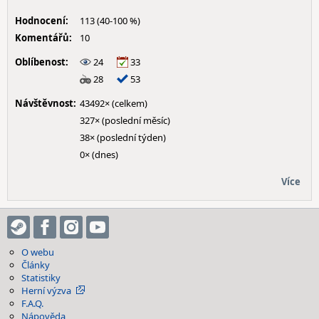
Hodnocení:
113 (40-100 %)
Komentářů:
10
Oblíbenost:
24
33
28
53
Návštěvnost:
43492× (celkem)
327× (poslední měsíc)
38× (poslední týden)
0× (dnes)
Více
O webu
Články
Statistiky
Herní výzva
F.A.Q.
Nápověda