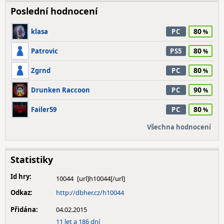
Poslední hodnocení
80
klasa
PC
80
Patrovic
PS5
80
Zgrnd
PC
90
Drunken Raccoon
PC
80
Failer59
PC
Všechna hodnocení
Statistiky
Id hry:
10044
Odkaz:
http://dbher.cz/h10044
Přidána:
04.02.2015
11 let a 186 dní