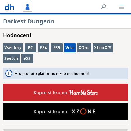
Darkest Dungeon
Hodnocení
Všechny
PC
PS4
PS5
Vita
XOne
XboxX/S
Switch
iOS
Hru pro tuto platformu nikdo neohodnotil.
Kupte si hru na
Kupte si hru na