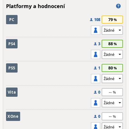
Platformy a hodnocení
79
PC
108
88
PS4
3
80
PS5
1
--
Vita
0
--
XOne
0