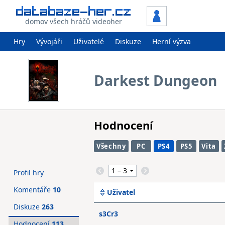
domov všech hráčů videoher
Hry
Vývojáři
Uživatelé
Diskuze
Herní výzva
Darkest Dungeon
Hodnocení
Všechny
PC
PS4
PS5
Vita
Profil hry
Komentáře
10
Uživatel
Diskuze
263
s3Cr3
Hodnocení
113