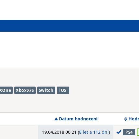
XOne
XboxX/S
Switch
iOS
Datum hodnocení
Hodn
19.04.2018 00:21 (
8 let a 112 dní
)
PS4