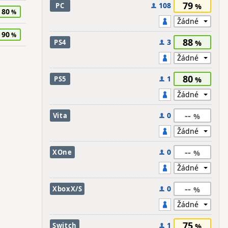
79
108
PC
80
90
88
3
PS4
80
1
PS5
--
0
Vita
--
0
XOne
--
0
XboxX/S
75
1
Switch