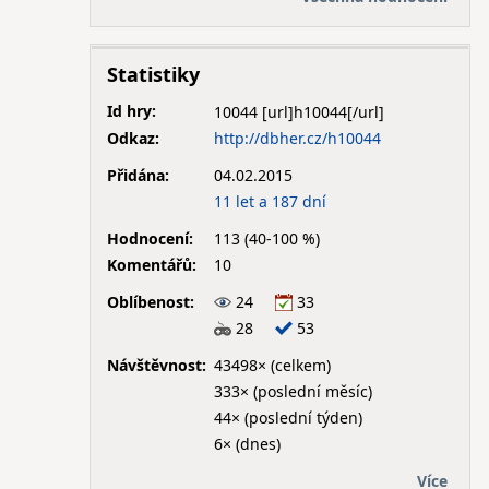
Statistiky
Id hry:
10044
Odkaz:
http://dbher.cz/h10044
Přidána:
04.02.2015
11 let a 187 dní
Hodnocení:
113 (40-100 %)
Komentářů:
10
Oblíbenost:
24
33
28
53
Návštěvnost:
43498× (celkem)
333× (poslední měsíc)
44× (poslední týden)
6× (dnes)
Více