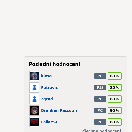
Poslední hodnocení
klasa
80
PC
Patrovic
80
PS5
Zgrnd
80
PC
Drunken Raccoon
90
PC
Failer59
80
PC
Všechna hodnocení