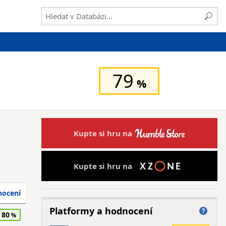
79
Kupte si hru na
Kupte si hru na
ocení
Platformy a hodnocení
80