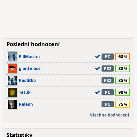
Poslední hodnocení
60
PillMaister
PC
80
giantmace
PS2
85
Kadlítko
PS2
90
Tezuk
PC
75
Releon
PC
Všechna hodnocení
Statistiky