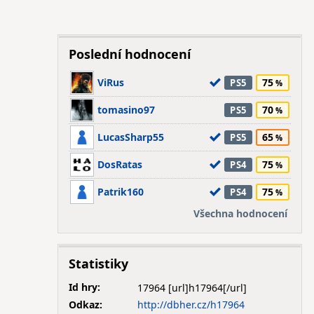
Poslední hodnocení
ViRus
75
PS5
tomasino97
70
PS5
LucasSharp55
65
PS5
DosRatas
75
PS4
Patrik160
75
PS4
Všechna hodnocení
Statistiky
Id hry:
17964
Odkaz:
http://dbher.cz/h17964