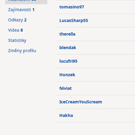
tomasino97
Zajímavosti
1
Odkazy
2
LucasSharp55
Videa
8
therella
Statistiky
blendak
Změny profilu
lucufri95
Honzek
Niviat
IceCreamYouScream
Hakha