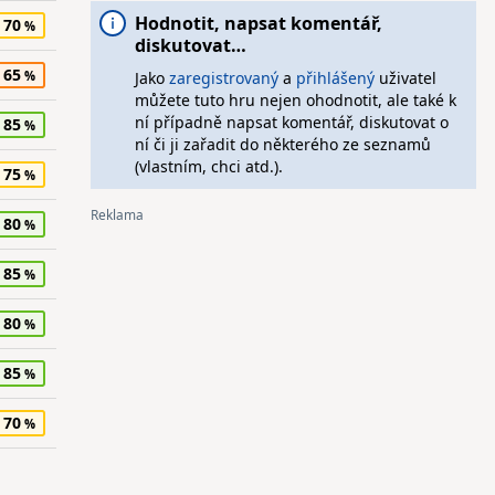
Hodnotit, napsat komentář,
70
diskutovat…
65
Jako
zaregistrovaný
a
přihlášený
uživatel
můžete tuto hru nejen ohodnotit, ale také k
ní případně napsat komentář, diskutovat o
85
ní či ji zařadit do některého ze seznamů
(vlastním, chci atd.).
75
80
85
80
85
70