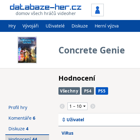
domov všech hráčů videoher
Hry
Vývojáři
Uživatelé
Diskuze
Herní výzva
Concrete Genie
Hodnocení
Všechny
PS4
PS5
Profil hry
Komentáře
6
Uživatel
Diskuze
4
ViRus
Hodnocení
44