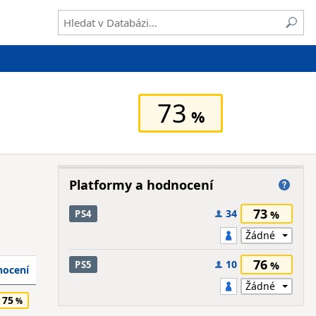
73
Platformy a hodnocení
73
34
PS4
76
10
PS5
ocení
75