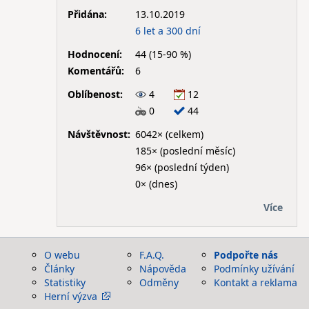
Přidána:
13.10.2019
6 let a 300 dní
Hodnocení:
44 (15-90 %)
Komentářů:
6
Oblíbenost:
4
12
0
44
Návštěvnost:
6042× (celkem)
185× (poslední měsíc)
96× (poslední týden)
0× (dnes)
Více
O webu
F.A.Q.
Podpořte nás
Články
Nápověda
Podmínky užívání
Statistiky
Odměny
Kontakt a reklama
Herní výzva