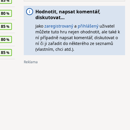
85
Hodnotit, napsat komentář,
80
diskutovat…
Jako
zaregistrovaný
a
přihlášený
uživatel
85
můžete tuto hru nejen ohodnotit, ale také k
ní případně napsat komentář, diskutovat o
80
ní či ji zařadit do některého ze seznamů
(vlastním, chci atd.).
85