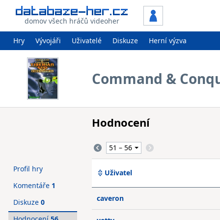
domov všech hráčů videoher
Hry
Vývojáři
Uživatelé
Diskuze
Herní výzva
Command & Conque
Hodnocení
Profil hry
Uživatel
Komentáře
1
caveron
Diskuze
0
Hodnocení
56