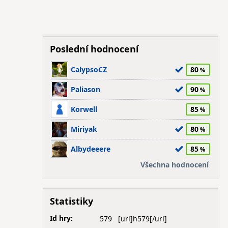
Poslední hodnocení
CalypsoCZ
80
Paliason
90
Korwell
85
Miriyak
80
Albydeeere
85
Všechna hodnocení
Statistiky
Id hry:
579