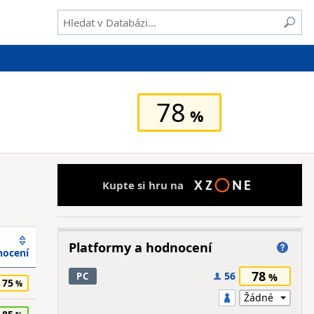
78
Kupte si hru na
Platformy a hodnocení
ocení
78
56
PC
75