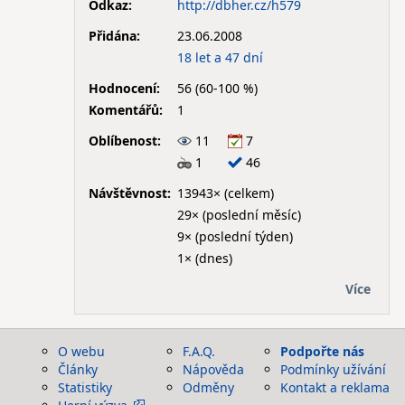
Odkaz:
http://dbher.cz/h579
Přidána:
23.06.2008
18 let a 47 dní
Hodnocení:
56 (60-100 %)
Komentářů:
1
Oblíbenost:
11
7
1
46
Návštěvnost:
13943× (celkem)
29× (poslední měsíc)
9× (poslední týden)
1× (dnes)
Více
O webu
F.A.Q.
Podpořte nás
Články
Nápověda
Podmínky užívání
Statistiky
Odměny
Kontakt a reklama