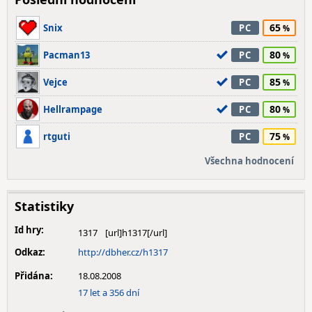
65
Snix
PC
80
Pacman13
PC
85
Vejce
PC
80
Hellrampage
PC
75
rtguti
PC
Všechna hodnocení
Statistiky
Id hry:
1317
Odkaz:
http://dbher.cz/h1317
Přidána:
18.08.2008
17 let a 356 dní