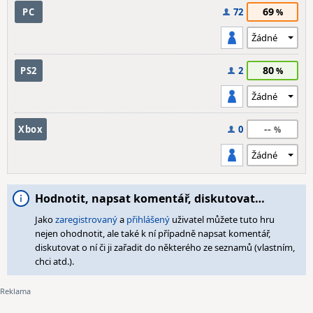
69
PC
72
80
PS2
2
--
Xbox
0
Hodnotit, napsat komentář, diskutovat…
Jako
zaregistrovaný
a
přihlášený
uživatel můžete tuto hru
nejen ohodnotit, ale také k ní případně napsat komentář,
diskutovat o ní či ji zařadit do některého ze seznamů (vlastním,
chci atd.).