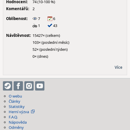
Hodnocení:
74 (10-100 %)
Komentářů:
2
Oblíbenost:
7
6
1
43
Návštěvnost:
15427× (celkem)
103× (poslední měsíc)
52× (poslední týden)
0× (dnes)
Více
O webu
Články
Statistiky
Herní výzva
F.A.Q.
Nápověda
Odměny