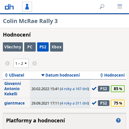
Colin McRae Rally 3
Hodnocení
Všechny
PC
PS2
Xbox
Uživatel
Datum hodnocení
Hodnocení
Giovanni
85
Antonio
20.02.2022 15:41 (
4 roky a 167 dní
)
PS2
Kekelli
75
giantmace
29.09.2021 17:11 (
4 roky a 311 dní
)
PS2
Platformy a hodnocení