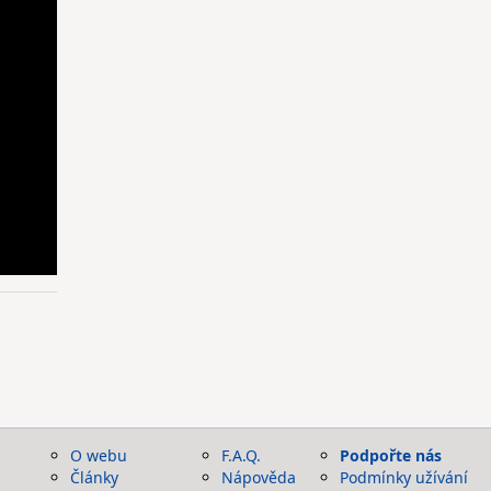
O webu
F.A.Q.
Podpořte nás
Články
Nápověda
Podmínky užívání