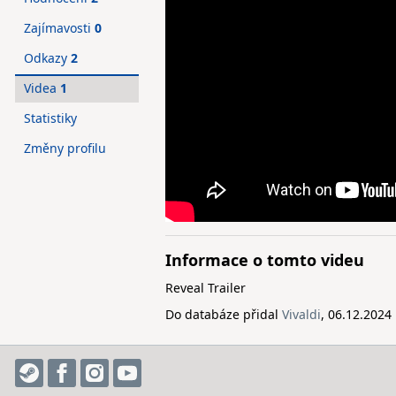
Zajímavosti
0
Odkazy
2
Videa
1
Statistiky
Změny profilu
Informace o tomto videu
Reveal Trailer
Do databáze přidal
Vivaldi
, 06.12.2024