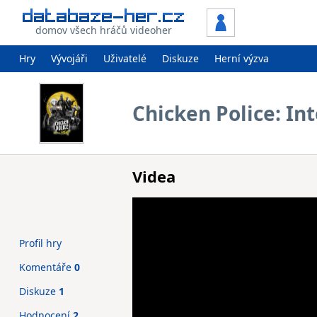
domov všech hráčů videoher
Hry
Vývojáři
Uživatelé
Diskuze
Herní výzva
Chicken Police: Int
Videa
Profil hry
Komentáře
0
Diskuze
1
Hodnocení
2