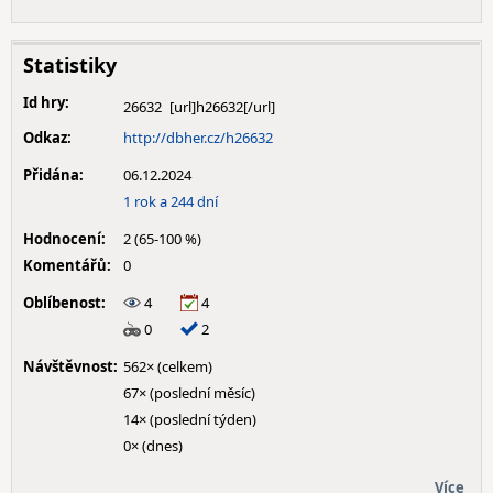
Statistiky
Id hry:
26632
Odkaz:
http://dbher.cz/h26632
Přidána:
06.12.2024
1 rok a 244 dní
Hodnocení:
2 (65-100 %)
Komentářů:
0
Oblíbenost:
4
4
0
2
Návštěvnost:
562× (celkem)
67× (poslední měsíc)
14× (poslední týden)
0× (dnes)
Více