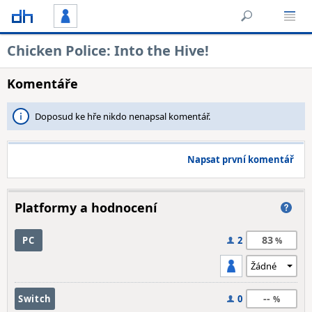
Chicken Police: Into the Hive!
Komentáře
Doposud ke hře nikdo nenapsal komentář.
Napsat první komentář
Platformy a hodnocení
83
PC
2
--
Switch
0