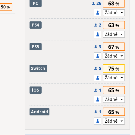
68
26
PC
50
63
2
PS4
67
3
PS5
75
5
Switch
65
1
iOS
65
1
Android