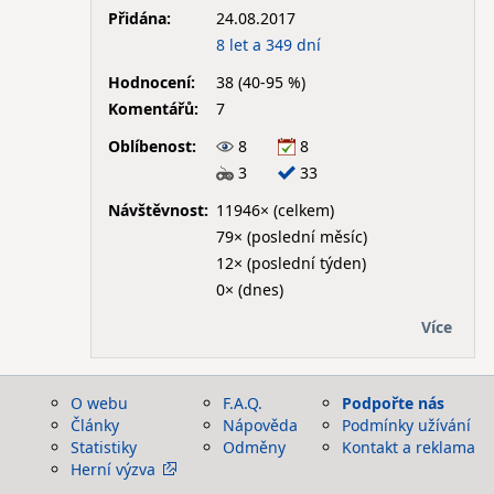
Přidána:
24.08.2017
8 let a 349 dní
Hodnocení:
38 (40-95 %)
Komentářů:
7
Oblíbenost:
8
8
3
33
Návštěvnost:
11946× (celkem)
79× (poslední měsíc)
12× (poslední týden)
0× (dnes)
Více
O webu
F.A.Q.
Podpořte nás
Články
Nápověda
Podmínky užívání
Statistiky
Odměny
Kontakt a reklama
Herní výzva