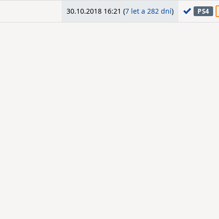
30.10.2018 16:21 (
7 let a 282 dní
)
PS4