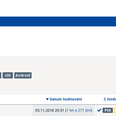
h
iOS
Android
Datum hodnocení
Hodn
03.11.2018 20:31 (
7 let a 277 dní
)
PS4