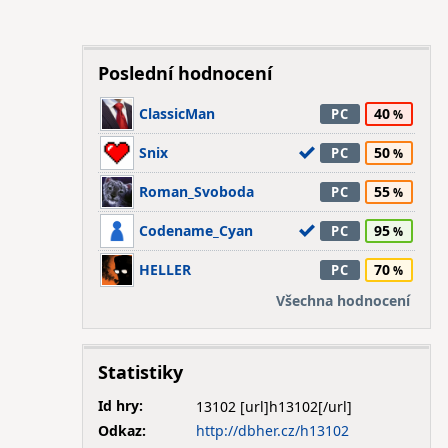
Poslední hodnocení
ClassicMan
40
PC
Snix
50
PC
Roman_Svoboda
55
PC
Codename_Cyan
95
PC
HELLER
70
PC
Všechna hodnocení
Statistiky
Id hry:
13102
Odkaz:
http://dbher.cz/h13102