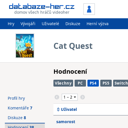
domov všech hráčů videoher
Hry
Vývojáři
Uživatelé
Diskuze
Herní výzva
Cat Quest
Hodnocení
Všechny
PC
PS4
PS5
Switc
Profil hry
Komentáře
7
Uživatel
Diskuze
8
samorost
Hodnocení
38