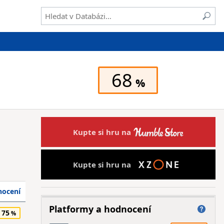
68
Kupte si hru na
Kupte si hru na
ocení
Platformy a hodnocení
75