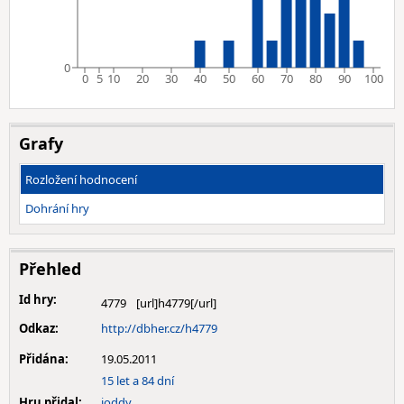
0
0
5
10
20
30
40
50
60
70
80
90
100
Grafy
Rozložení hodnocení
Dohrání hry
Přehled
Id hry:
4779
Odkaz:
http://dbher.cz/h4779
Přidána:
19.05.2011
15 let a 84 dní
Hru přidal:
joddy