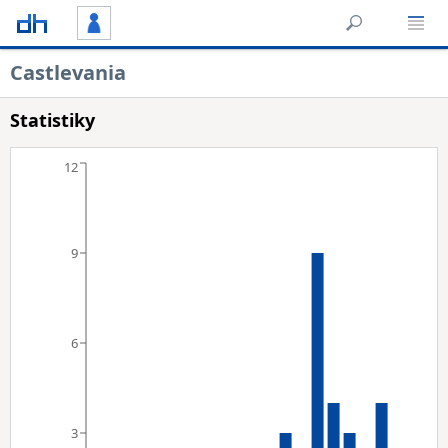
Castlevania
Statistiky
12
9
6
3