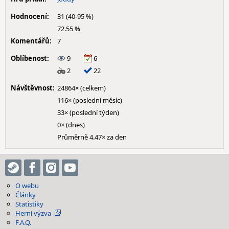
Hodnocení:
31 (40-95 %)
72.55 %
Komentářů:
7
Oblíbenost:
9
6
2
22
Návštěvnost:
24864× (celkem)
116× (poslední měsíc)
33× (poslední týden)
0× (dnes)
Průměrně 4.47× za den
O webu
Články
Statistiky
Herní výzva
F.A.Q.