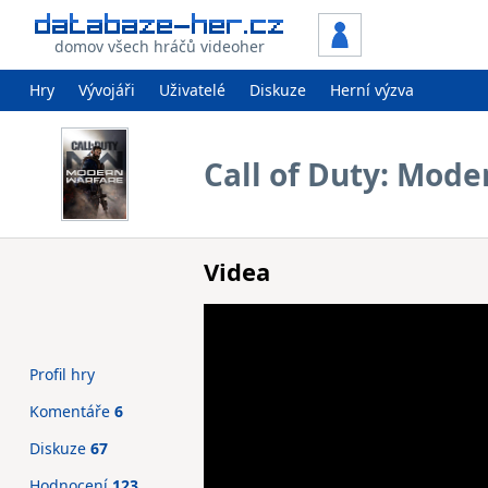
domov všech hráčů videoher
Hry
Vývojáři
Uživatelé
Diskuze
Herní výzva
Call of Duty: Mode
Videa
Profil hry
Komentáře
6
Diskuze
67
Hodnocení
123