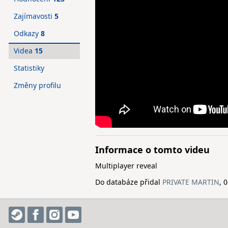
Zajímavosti
5
Odkazy
8
Videa
15
Statistiky
Změny profilu
Informace o tomto videu
Multiplayer reveal
Do databáze přidal
PRIVATE MARTIN
, 