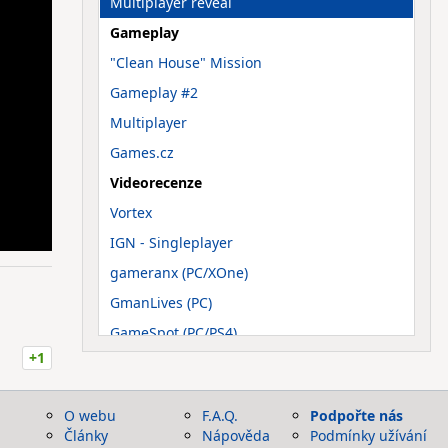
Multiplayer reveal
Gameplay
"Clean House" Mission
Gameplay #2
Multiplayer
Games.cz
Videorecenze
Vortex
IGN - Singleplayer
gameranx (PC/XOne)
GmanLives (PC)
GameSpot (PC/PS4)
+1
Ostatní
[OST] Marc Tatossian – Main Theme
O webu
F.A.Q.
Podpořte nás
Články
Nápověda
Podmínky užívání