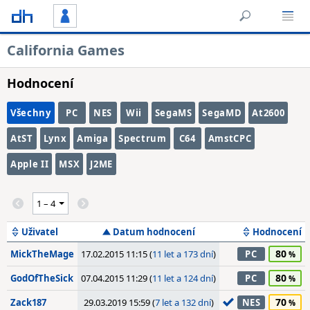
California Games
Hodnocení
Všechny
PC
NES
Wii
SegaMS
SegaMD
At2600
AtST
Lynx
Amiga
Spectrum
C64
AmstCPC
Apple II
MSX
J2ME
Uživatel
Datum hodnocení
Hodnocení
80
MickTheMage
17.02.2015 11:15 (
11 let a 173 dní
)
PC
80
GodOfTheSick
07.04.2015 11:29 (
11 let a 124 dní
)
PC
70
Zack187
29.03.2019 15:59 (
7 let a 132 dní
)
NES