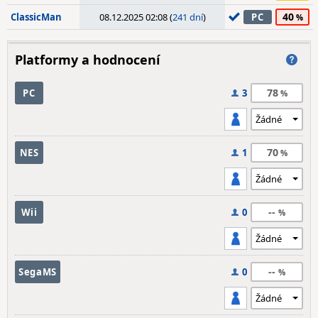
40
ClassicMan
08.12.2025 02:08 (
241 dní
)
PC
Platformy a hodnocení
78
PC
3
70
NES
1
--
Wii
0
--
SegaMS
0