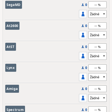
--
SegaMD
0
--
At2600
0
--
AtST
0
--
Lynx
0
--
Amiga
0
--
Spectrum
0