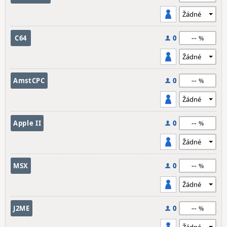
--
C64
0
--
AmstCPC
0
--
Apple II
0
--
MSX
0
--
J2ME
0