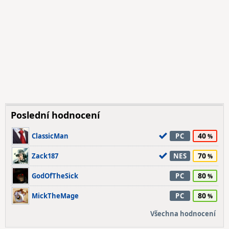
Poslední hodnocení
40
ClassicMan
PC
70
Zack187
NES
80
GodOfTheSick
PC
80
MickTheMage
PC
Všechna hodnocení