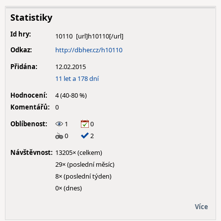
Statistiky
Id hry:
10110
Odkaz:
http://dbher.cz/h10110
Přidána:
12.02.2015
11 let a 178 dní
Hodnocení:
4 (40-80 %)
Komentářů:
0
Oblíbenost:
1
0
0
2
Návštěvnost:
13205× (celkem)
29× (poslední měsíc)
8× (poslední týden)
0× (dnes)
Více