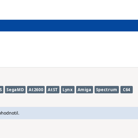
S
SegaMD
At2600
AtST
Lynx
Amiga
Spectrum
C64
ohodnotil.