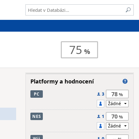
75
Platformy a hodnocení
78
3
PC
70
1
NES
--
0
Wii