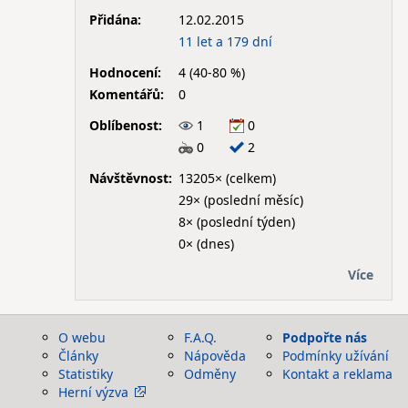
Přidána:
12.02.2015
11 let a 179 dní
Hodnocení:
4 (40-80 %)
Komentářů:
0
Oblíbenost:
1
0
0
2
Návštěvnost:
13205× (celkem)
29× (poslední měsíc)
8× (poslední týden)
0× (dnes)
Více
O webu
F.A.Q.
Podpořte nás
Články
Nápověda
Podmínky užívání
Statistiky
Odměny
Kontakt a reklama
Herní výzva