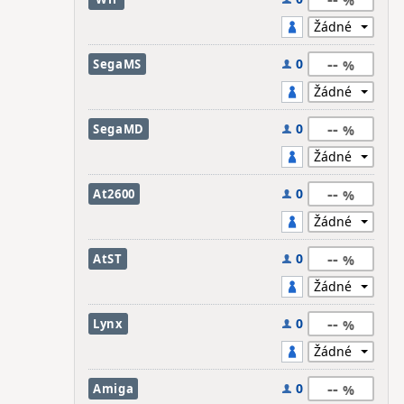
--
0
SegaMS
--
0
SegaMD
--
0
At2600
--
0
AtST
--
0
Lynx
--
0
Amiga