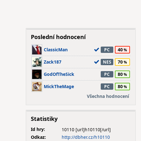
Poslední hodnocení
ClassicMan
40
PC
Zack187
70
NES
GodOfTheSick
80
PC
MickTheMage
80
PC
Všechna hodnocení
Statistiky
Id hry:
10110
Odkaz:
http://dbher.cz/h10110