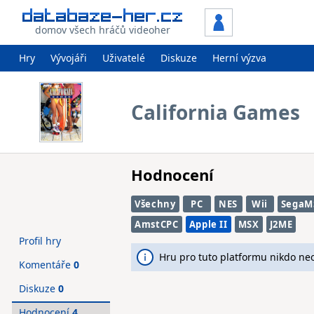
domov všech hráčů videoher
Hry
Vývojáři
Uživatelé
Diskuze
Herní výzva
California Games
Hodnocení
Všechny
PC
NES
Wii
SegaM
AmstCPC
Apple II
MSX
J2ME
Profil hry
Hru pro tuto platformu nikdo ne
Komentáře
0
Diskuze
0
Hodnocení
4