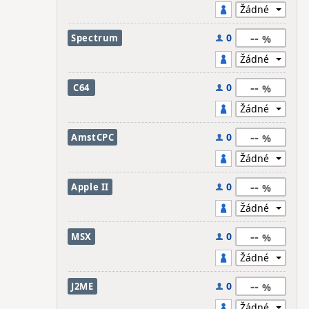
--
0
Spectrum
--
0
C64
--
0
AmstCPC
--
0
Apple II
--
0
MSX
--
0
J2ME