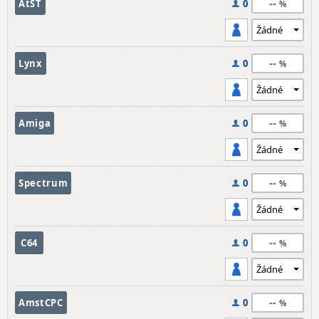
--
AtST
0
--
Lynx
0
--
Amiga
0
--
Spectrum
0
--
C64
0
--
AmstCPC
0