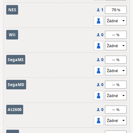
70
NES
1
--
Wii
0
--
SegaMS
0
--
SegaMD
0
--
At2600
0