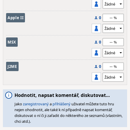
--
Apple II
0
--
MSX
0
--
J2ME
0
Hodnotit, napsat komentář, diskutovat…
Jako
zaregistrovaný
a
přihlášený
uživatel můžete tuto hru
nejen ohodnotit, ale také k ní případně napsat komentář,
diskutovat o ní či ji zařadit do některého ze seznamů (vlastním,
chci atd.).