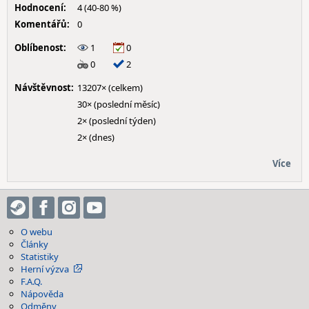
Hodnocení:
4 (40-80 %)
Komentářů:
0
Oblíbenost:
1
0
0
2
Návštěvnost:
13207× (celkem)
30× (poslední měsíc)
2× (poslední týden)
2× (dnes)
Více
O webu
Články
Statistiky
Herní výzva
F.A.Q.
Nápověda
Odměny