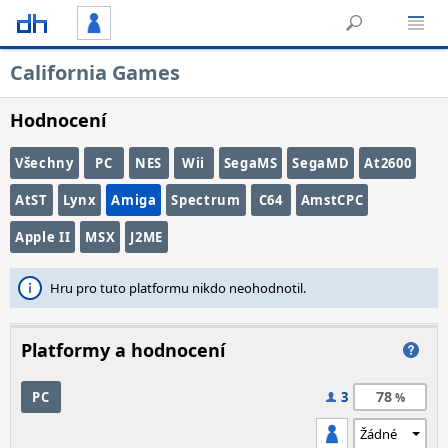
California Games
Hodnocení
Všechny
PC
NES
Wii
SegaMS
SegaMD
At2600
AtST
Lynx
Amiga
Spectrum
C64
AmstCPC
Apple II
MSX
J2ME
Hru pro tuto platformu nikdo neohodnotil.
Platformy a hodnocení
78
PC
3