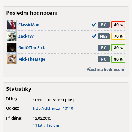
Poslední hodnocení
40
ClassicMan
PC
70
Zack187
NES
80
GodOfTheSick
PC
80
MickTheMage
PC
Všechna hodnocení
Statistiky
Id hry:
10110
Odkaz:
http://dbher.cz/h10110
Přidána:
12.02.2015
11 let a 180 dní