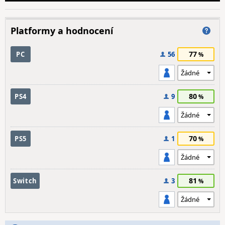
Platformy a hodnocení
77
PC
56
80
PS4
9
70
PS5
1
81
Switch
3