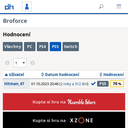
Broforce
Hodnocení
Všechny
PC
PS4
PS5
Switch
Uživatel
Datum hodnocení
Hodnocení
70
Hitman_47
01.10.2023 20:46 (
2 roky a 312 dní
)
PS5
Kupte si hru na
Kupte si hru na