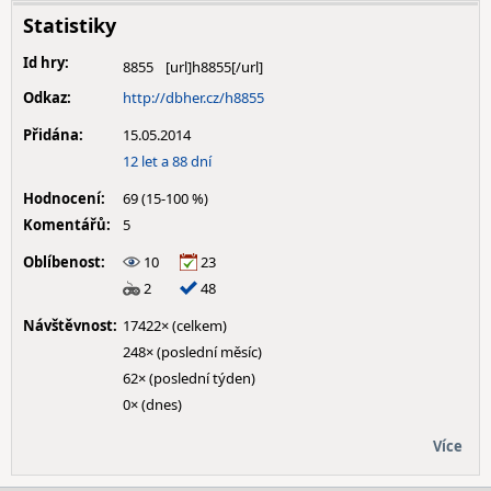
Statistiky
Id hry:
8855
Odkaz:
http://dbher.cz/h8855
Přidána:
15.05.2014
12 let a 88 dní
Hodnocení:
69 (15-100 %)
Komentářů:
5
Oblíbenost:
10
23
2
48
Návštěvnost:
17422× (celkem)
248× (poslední měsíc)
62× (poslední týden)
0× (dnes)
Více