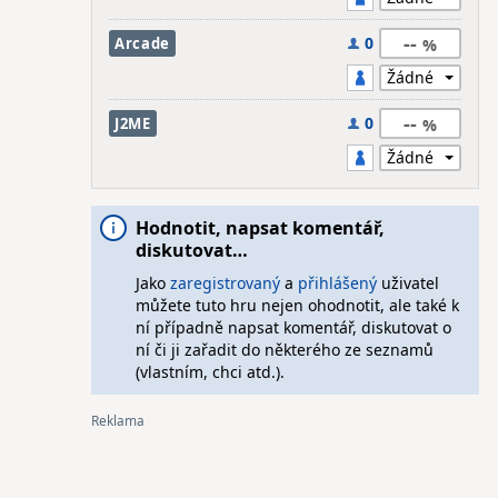
--
0
Arcade
--
0
J2ME
Hodnotit, napsat komentář,
diskutovat…
Jako
zaregistrovaný
a
přihlášený
uživatel
můžete tuto hru nejen ohodnotit, ale také k
ní případně napsat komentář, diskutovat o
ní či ji zařadit do některého ze seznamů
(vlastním, chci atd.).