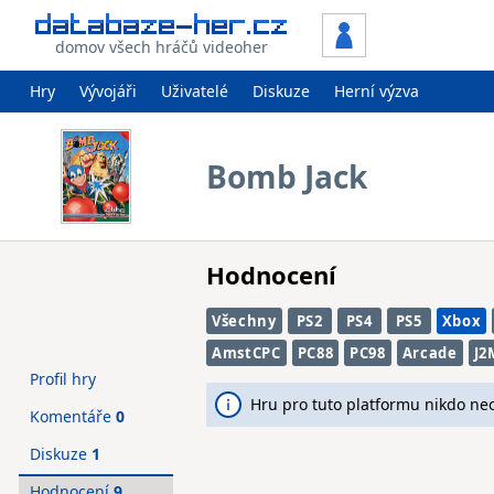
domov všech hráčů videoher
Hry
Vývojáři
Uživatelé
Diskuze
Herní výzva
Bomb Jack
Hodnocení
Všechny
PS2
PS4
PS5
Xbox
AmstCPC
PC88
PC98
Arcade
J2
Profil hry
Hru pro tuto platformu nikdo ne
Komentáře
0
Diskuze
1
Hodnocení
9