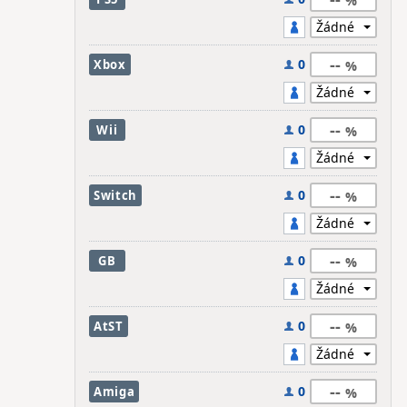
--
0
Xbox
--
0
Wii
--
0
Switch
--
0
GB
--
0
AtST
--
0
Amiga