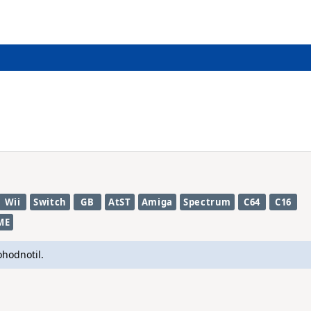
Wii
Switch
GB
AtST
Amiga
Spectrum
C64
C16
ME
ohodnotil.