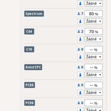
80
7
Spectrum
70
2
C64
--
0
C16
--
0
AmstCPC
--
0
PC88
--
0
PC98