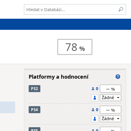
78
Platformy a hodnocení
--
0
PS2
--
0
PS4
--
0
PS5