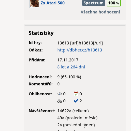
Zx Atari 500
100
Spectrum
Všechna hodnocení
Statistiky
Id hry:
13613
Odkaz:
http://dbher.cz/h13613
Přidána:
17.11.2017
8 let a 264 dní
Hodnocení:
9 (65-100 %)
Komentářů:
0
Oblíbenost:
0
0
0
2
Návštěvnost:
14622× (celkem)
49× (poslední měsíc)
2× (poslední týden)