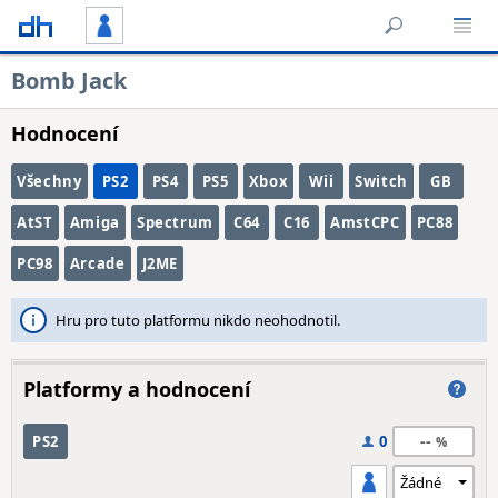
Bomb Jack
Hodnocení
Všechny
PS2
PS4
PS5
Xbox
Wii
Switch
GB
AtST
Amiga
Spectrum
C64
C16
AmstCPC
PC88
PC98
Arcade
J2ME
Hru pro tuto platformu nikdo neohodnotil.
Platformy a hodnocení
--
PS2
0