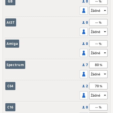
--
GB
0
--
AtST
0
--
Amiga
0
80
Spectrum
7
70
C64
2
--
C16
0