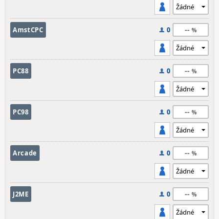
--
AmstCPC
0
--
PC88
0
--
PC98
0
--
Arcade
0
--
J2ME
0