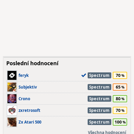
Poslední hodnocení
70
feryk
Spectrum
65
Subjektiv
Spectrum
80
Crono
Spectrum
70
zxretrosoft
Spectrum
100
Zx Atari 500
Spectrum
Všechna hodnocení