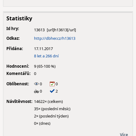
Statistiky
Id hry:
13613
Odkaz:
http://dbher.cz/h13613
Přidána:
17.11.2017
8 let a 266 dní
Hodnocení:
9 (65-100 %)
Komentářů:
0
Oblíbenost:
0
0
0
2
Návštěvnost:
14622× (celkem)
35× (poslední měsíc)
2× (poslední týden)
0× (dnes)
Více