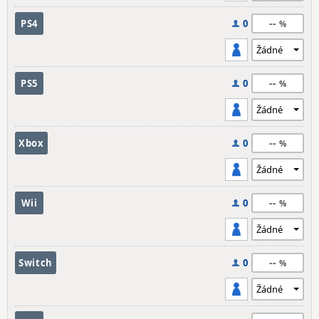
--
PS4
0
--
PS5
0
--
Xbox
0
--
Wii
0
--
Switch
0