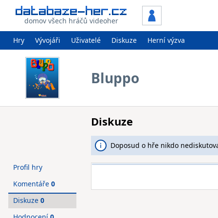
domov všech hráčů videoher
Hry
Vývojáři
Uživatelé
Diskuze
Herní výzva
Bluppo
Diskuze
Doposud o hře nikdo nediskutova
Profil hry
Komentáře
0
Diskuze
0
Hodnocení
0