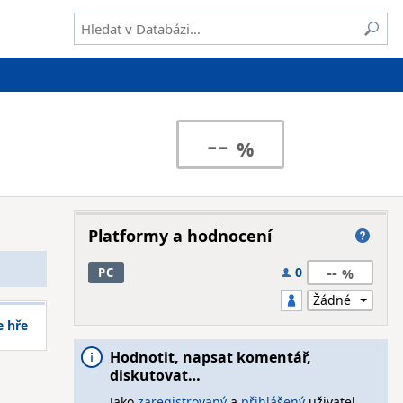
--
Platformy a hodnocení
--
0
PC
e hře
Hodnotit, napsat komentář,
diskutovat…
Jako
zaregistrovaný
a
přihlášený
uživatel