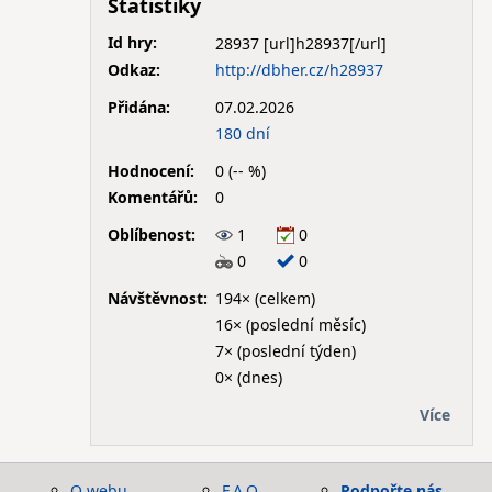
Statistiky
Id hry:
28937
Odkaz:
http://dbher.cz/h28937
Přidána:
07.02.2026
180 dní
Hodnocení:
0 (-- %)
Komentářů:
0
Oblíbenost:
1
0
0
0
Návštěvnost:
194× (celkem)
16× (poslední měsíc)
7× (poslední týden)
0× (dnes)
Více
O webu
F.A.Q.
Podpořte nás