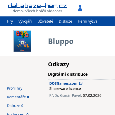
domov všech hráčů videoher
Hry
Vývojáři
Uživatelé
Diskuze
Herní výzva
Bluppo
Odkazy
Digitální distribuce
DOSGames.com
Profil hry
Shareware licence
RNDr. Gunár Pavel
, 07.02.2026
Komentáře
0
Diskuze
0
Hodnocení
0