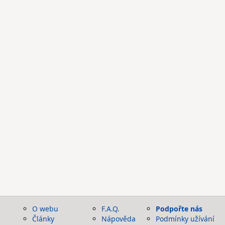
O webu
F.A.Q.
Podpořte nás
Články
Nápověda
Podmínky užívání