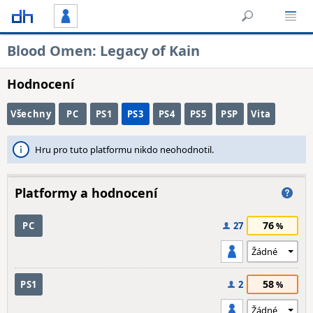
Blood Omen: Legacy of Kain
Hodnocení
Všechny
PC
PS1
PS3
PS4
PS5
PSP
Vita
Hru pro tuto platformu nikdo neohodnotil.
Platformy a hodnocení
76
PC
27
58
PS1
2