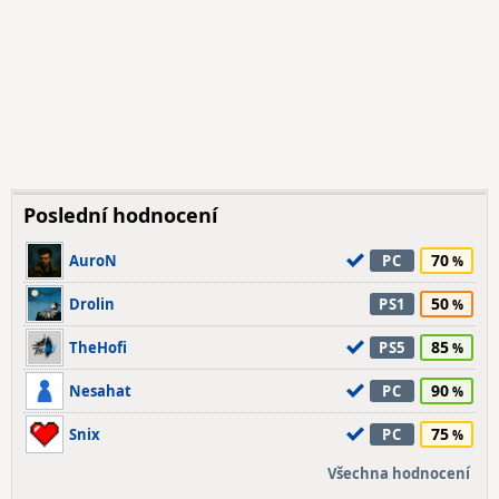
Poslední hodnocení
70
AuroN
PC
50
Drolin
PS1
85
TheHofi
PS5
90
Nesahat
PC
75
Snix
PC
Všechna hodnocení