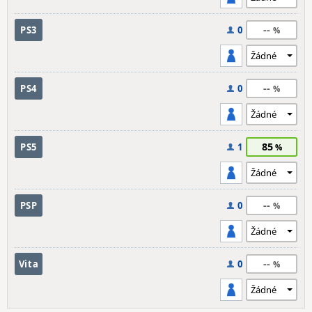
--
PS3
0
--
PS4
0
85
PS5
1
--
PSP
0
--
Vita
0