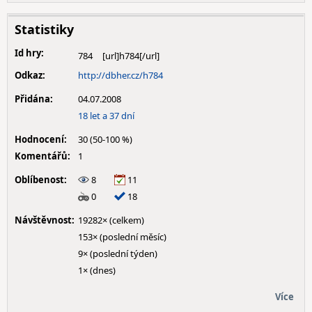
Statistiky
Id hry:
784
Odkaz:
http://dbher.cz/h784
Přidána:
04.07.2008
18 let a 37 dní
Hodnocení:
30 (50-100 %)
Komentářů:
1
Oblíbenost:
8
11
0
18
Návštěvnost:
19282× (celkem)
153× (poslední měsíc)
9× (poslední týden)
1× (dnes)
Více