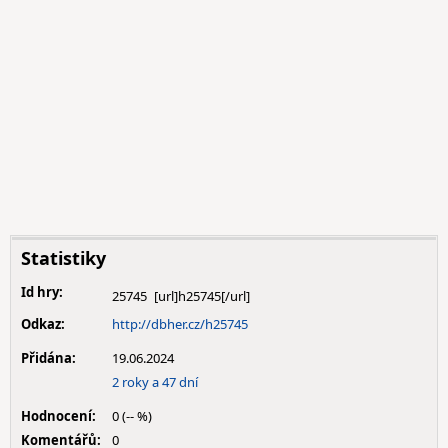
Statistiky
Id hry:
25745
Odkaz:
http://dbher.cz/h25745
Přidána:
19.06.2024
2 roky a 47 dní
Hodnocení:
0 (-- %)
Komentářů:
0