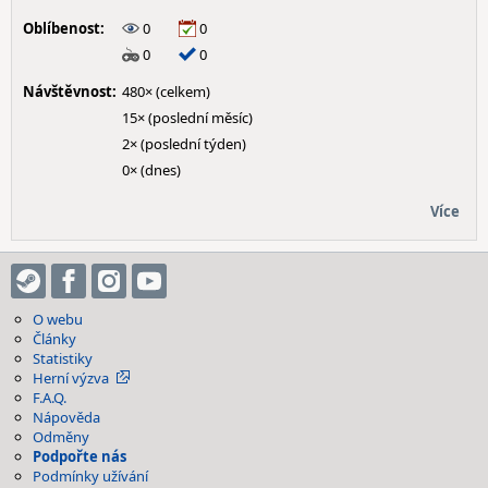
Oblíbenost:
0
0
0
0
Návštěvnost:
480× (celkem)
15× (poslední měsíc)
2× (poslední týden)
0× (dnes)
Více
O webu
Články
Statistiky
Herní výzva
F.A.Q.
Nápověda
Odměny
Podpořte nás
Podmínky užívání