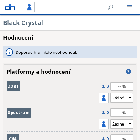
Black Crystal
Hodnocení
Doposud hru nikdo neohodnotil.
Platformy a hodnocení
--
ZX81
0
--
Spectrum
0
--
C64
0