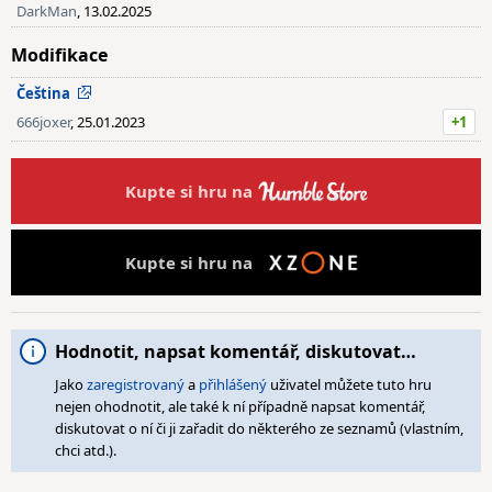
DarkMan
, 13.02.2025
Modifikace
Čeština
666joxer
, 25.01.2023
+1
Kupte si hru na
Kupte si hru na
Hodnotit, napsat komentář, diskutovat…
Jako
zaregistrovaný
a
přihlášený
uživatel můžete tuto hru
nejen ohodnotit, ale také k ní případně napsat komentář,
diskutovat o ní či ji zařadit do některého ze seznamů (vlastním,
chci atd.).