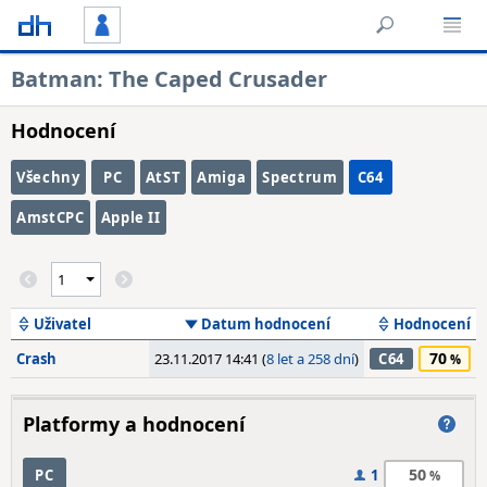
Batman: The Caped Crusader
Hodnocení
Všechny
PC
AtST
Amiga
Spectrum
C64
AmstCPC
Apple II
Uživatel
Datum hodnocení
Hodnocení
70
Crash
23.11.2017 14:41 (
8 let a 258 dní
)
C64
Platformy a hodnocení
50
PC
1