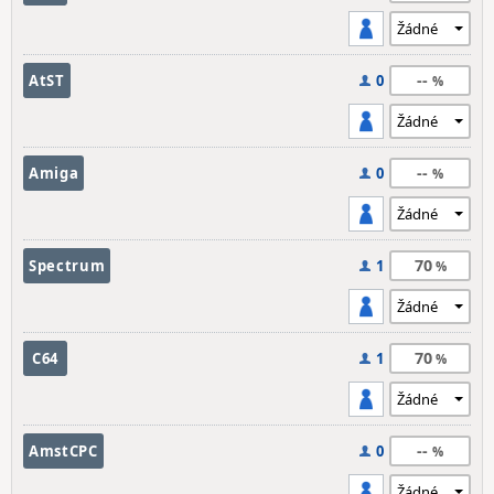
--
AtST
0
--
Amiga
0
70
Spectrum
1
70
C64
1
--
AmstCPC
0