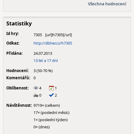
Všechna hodnocení
Statistiky
Id hry:
7305
Odkaz:
http://dbher.cz/h7305
Přidána:
24.07.2013
13 let a 17 dní
Hodnocení:
3 (50-70 %)
Komentářů:
0
Oblíbenost:
4
1
0
2
Návštěvnost:
9719× (celkem)
17× (poslední měsíc)
1× (poslední týden)
0× (dnes)