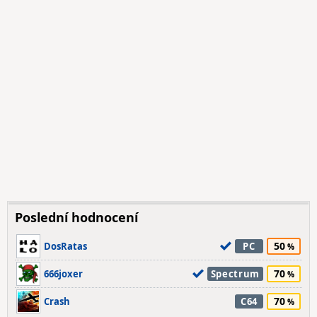
Poslední hodnocení
50
DosRatas
PC
70
666joxer
Spectrum
70
Crash
C64