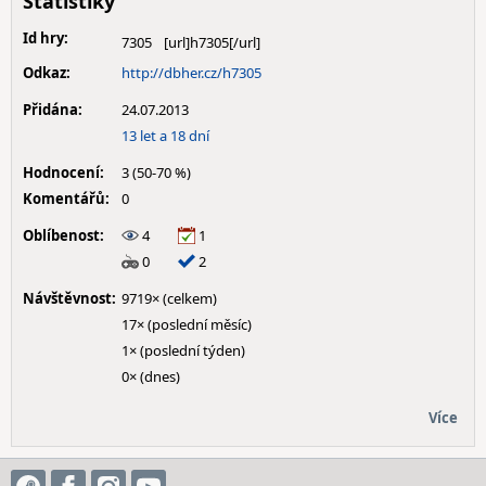
Statistiky
Id hry:
7305
Odkaz:
http://dbher.cz/h7305
Přidána:
24.07.2013
13 let a 18 dní
Hodnocení:
3 (50-70 %)
Komentářů:
0
Oblíbenost:
4
1
0
2
Návštěvnost:
9719× (celkem)
17× (poslední měsíc)
1× (poslední týden)
0× (dnes)
Více