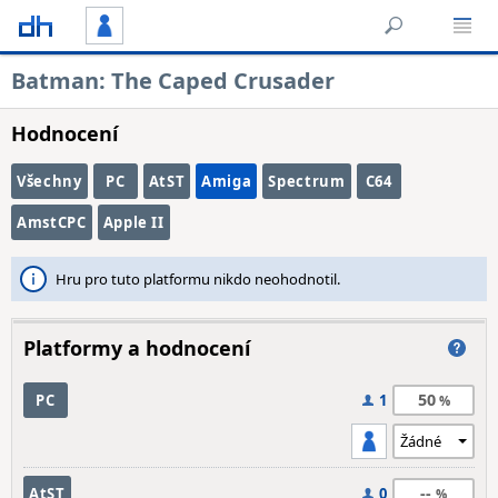
Batman: The Caped Crusader
Hodnocení
Všechny
PC
AtST
Amiga
Spectrum
C64
AmstCPC
Apple II
Hru pro tuto platformu nikdo neohodnotil.
Platformy a hodnocení
50
PC
1
--
AtST
0