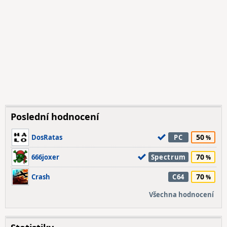
Poslední hodnocení
50
DosRatas
PC
70
666joxer
Spectrum
70
Crash
C64
Všechna hodnocení