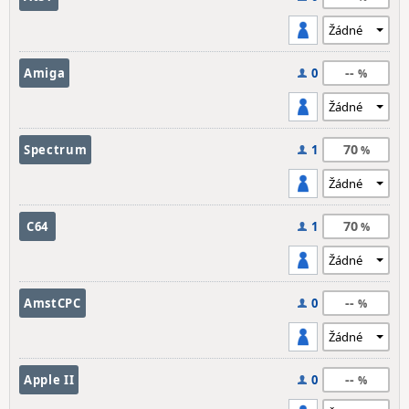
--
Amiga
0
70
Spectrum
1
70
C64
1
--
AmstCPC
0
--
Apple II
0