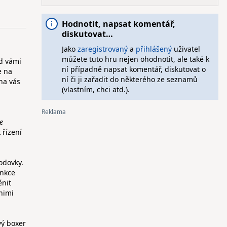
Hodnotit, napsat komentář,
diskutovat…
Jako
zaregistrovaný
a
přihlášený
uživatel
můžete tuto hru nejen ohodnotit, ale také k
ed vámi
ní případně napsat komentář, diskutovat o
e na
ní či ji zařadit do některého ze seznamů
na vás
(vlastním, chci atd.).
e
 řízení
odovky.
unkce
ěnit
 nimi
vý boxer