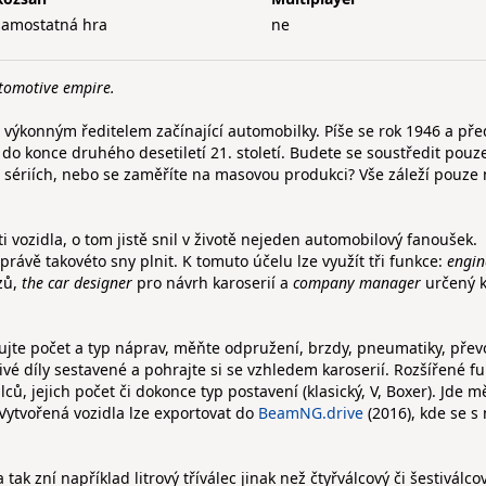
samostatná hra
ne
tomotive empire.
 se výkonným ředitelem začínající automobilky. Píše se rok 1946 a př
ž do konce druhého desetiletí 21. století. Budete se soustředit pouz
 sériích, nebo se zaměříte na masovou produkci? Vše záleží pouze 
ti vozidla, o tom jistě snil v životě nejeden automobilový fanoušek.
 právě takovéto sny plnit. K tomuto účelu lze využít tři funkce:
engin
zů,
the car designer
pro návrh karoserií a
company manager
určený k
vujte počet a typ náprav, měňte odpružení, brzdy, pneumatiky, přev
livé díly sestavené a pohrajte si se vzhledem karoserií. Rozšířené f
ů, jejich počet či dokonce typ postavení (klasický, V, Boxer). Jde m
. Vytvořená vozidla lze exportovat do
BeamNG.drive
(2016), kde se s
tak zní například litrový tříválec jinak než čtyřválcový či šestiválco