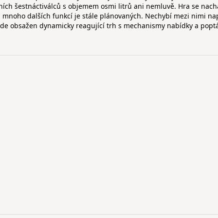
ních šestnáctiválců s objemem osmi litrů ani nemluvě. Hra se nach
 mnoho dalších funkcí je stále plánovaných. Nechybí mezi nimi na
bude obsažen dynamicky reagující trh s mechanismy nabídky a poptá