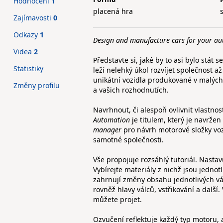
Hodnocení
1
placená hra
Zajímavosti
0
Odkazy
1
Design and manufacture cars for your au
Videa
2
Představte si, jaké by to asi bylo stát
Statistiky
leží nelehký úkol rozvíjet společnost a
unikátní vozidla produkované v malých
Změny profilu
a vašich rozhodnutích.
Navrhnout, či alespoň ovlivnit vlastnos
Automation
je titulem, který je navržen
manager
pro návrh motorové složky vo
samotné společnosti.
Vše propojuje rozsáhlý tutoriál. Nasta
Vybírejte materiály z nichž jsou jednot
zahrnují změny obsahu jednotlivých válc
rovněž hlavy válců, vstřikování a další
můžete projet.
Ozvučení reflektuje každý typ motoru, a 