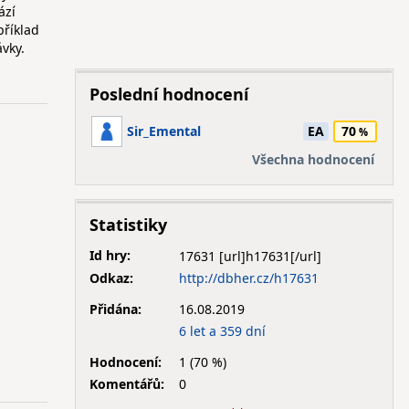
ází
příklad
vky.
Poslední hodnocení
Sir_Emental
EA
70
Všechna hodnocení
Statistiky
Id hry:
17631
Odkaz:
http://dbher.cz/h17631
Přidána:
16.08.2019
6 let a 359 dní
Hodnocení:
1 (70 %)
Komentářů:
0