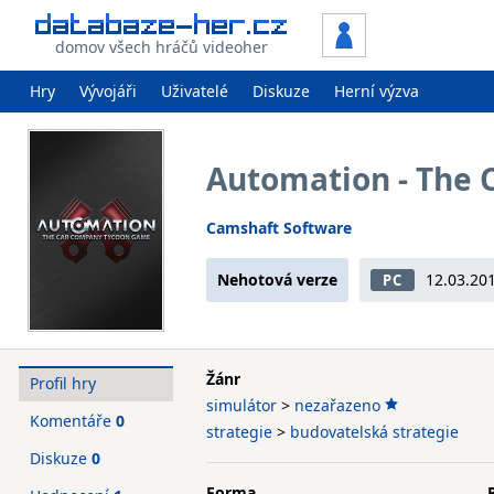
domov všech hráčů videoher
Hry
Vývojáři
Uživatelé
Diskuze
Herní výzva
Automation - The
Camshaft Software
Nehotová verze
12.03.20
PC
Žánr
Profil hry
simulátor
>
nezařazeno
Komentáře
0
strategie
>
budovatelská strategie
Diskuze
0
Forma