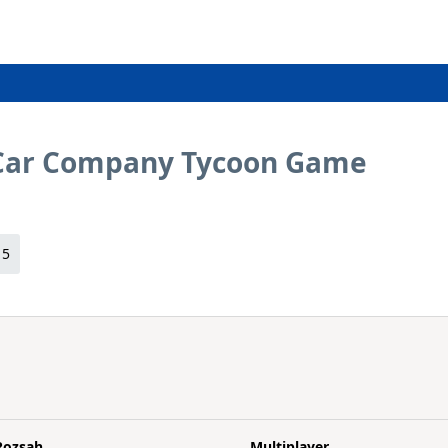
 Car Company Tycoon Game
15
Rozsah
Multiplayer