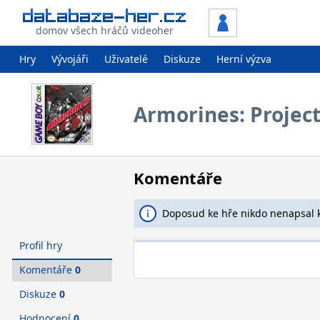
domov všech hráčů videoher
Hry
Vývojáři
Uživatelé
Diskuze
Herní výzva
Armorines: Project
Komentáře
Doposud ke hře nikdo nenapsal 
Profil hry
Komentáře
0
Diskuze
0
Hodnocení
0