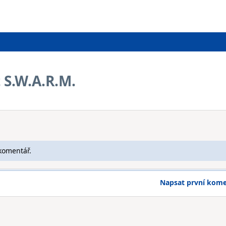
 S.W.A.R.M.
komentář.
Napsat první kom