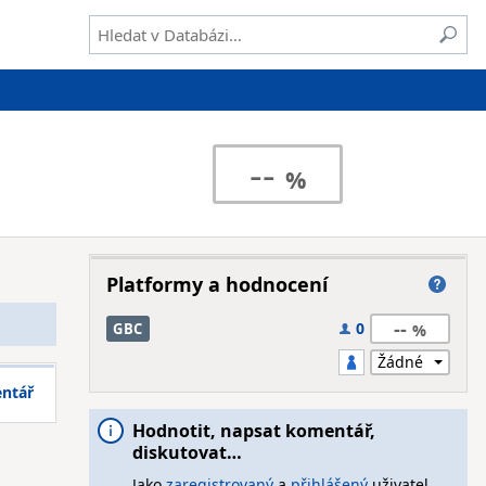
--
Platformy a hodnocení
--
0
GBC
entář
Hodnotit, napsat komentář,
diskutovat…
Jako
zaregistrovaný
a
přihlášený
uživatel