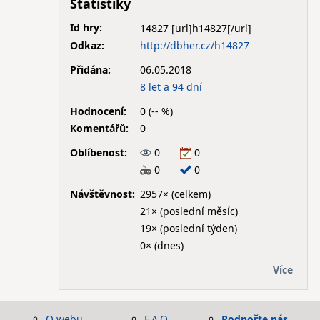
Statistiky
Id hry:
14827
Odkaz:
http://dbher.cz/h14827
Přidána:
06.05.2018
8 let a 94 dní
Hodnocení:
0 (-- %)
Komentářů:
0
Oblíbenost:
0
0
0
0
Návštěvnost:
2957× (celkem)
21× (poslední měsíc)
19× (poslední týden)
0× (dnes)
Více
O webu
F.A.Q.
Podpořte nás