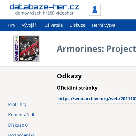
domov všech hráčů videoher
Hry
Vývojáři
Uživatelé
Diskuze
Herní výzva
Armorines: Project
Odkazy
Oficiální stránky
https://web.archive.org/web/2011
Profil hry
Komentáře
0
Diskuze
0
Hodnocení
0