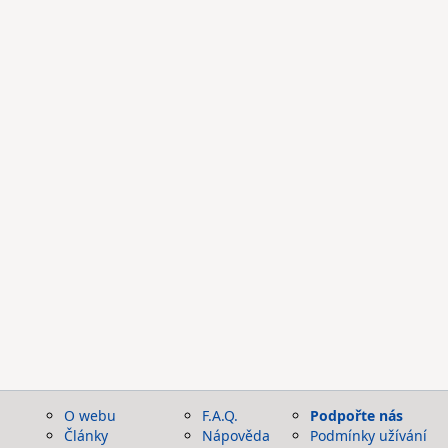
O webu
F.A.Q.
Podpořte nás
Články
Nápověda
Podmínky užívání