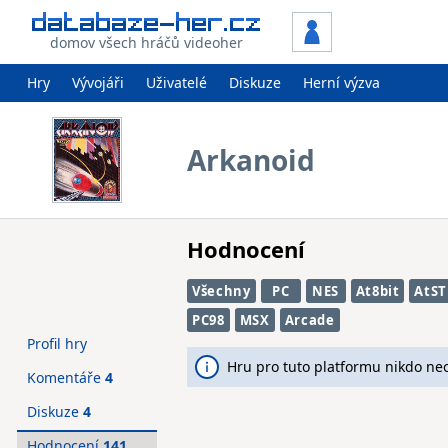
domov všech hráčů videoher
Hry
Vývojáři
Uživatelé
Diskuze
Herní výzva
Arkanoid
Hodnocení
Všechny
PC
NES
At8bit
AtST
PC98
MSX
Arcade
Profil hry
Hru pro tuto platformu nikdo ne
Komentáře
4
Diskuze
4
Hodnocení
141