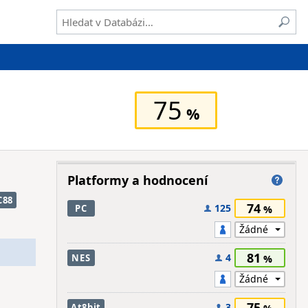
75
Platformy a hodnocení
C88
74
125
PC
81
4
NES
75
3
At8bit