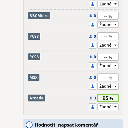
--
0
BBCMicro
--
0
PC88
--
0
PC98
--
0
MSX
95
3
Arcade
Hodnotit, napsat komentář,