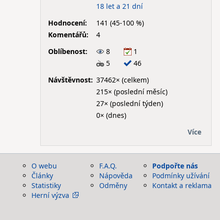
18 let a 21 dní
Hodnocení:
141 (45-100 %)
Komentářů:
4
Oblíbenost:
8
1
5
46
Návštěvnost:
37462× (celkem)
215× (poslední měsíc)
27× (poslední týden)
0× (dnes)
Více
O webu
F.A.Q.
Podpořte nás
Články
Nápověda
Podmínky užívání
Statistiky
Odměny
Kontakt a reklama
Herní výzva