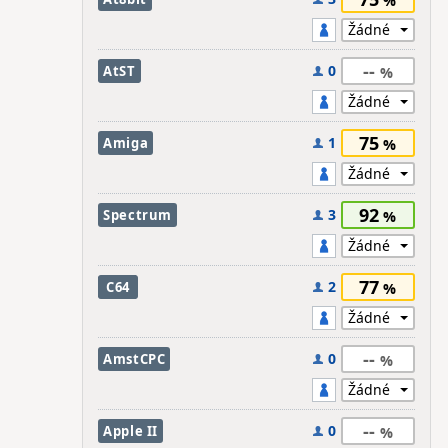
--
0
AtST
75
1
Amiga
92
3
Spectrum
77
2
C64
--
0
AmstCPC
--
0
Apple II