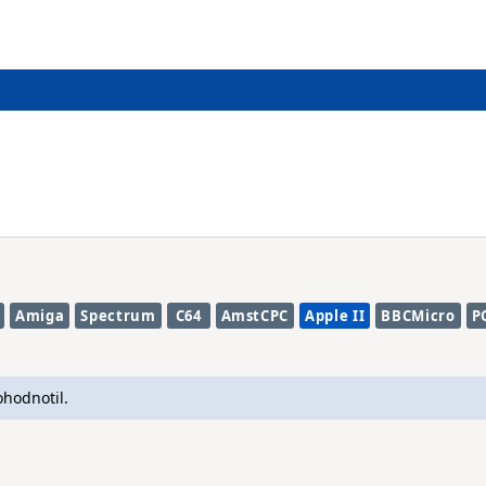
Amiga
Spectrum
C64
AmstCPC
Apple II
BBCMicro
P
ohodnotil.