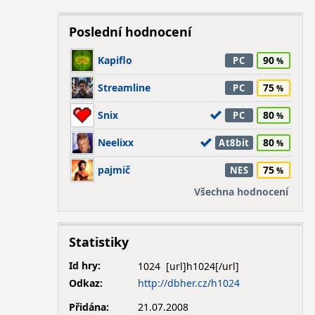
Poslední hodnocení
Kapiflo
90
PC
Streamline
75
PC
Snix
80
PC
Neelixx
80
At8bit
pajmič
75
NES
Všechna hodnocení
Statistiky
Id hry:
1024
Odkaz:
http://dbher.cz/h1024
Přidána:
21.07.2008