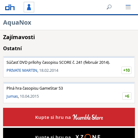
AquaNox
Zajímavosti
Ostatní
Súčasť DVD prílohy časopisu SCORE č. 241 (február 2014).
PRIVATE MARTIN
,
18.02.2014
+10
Plná hra časopisu GameStar 53
Jumas
,
10.04.2015
+6
Kupte si hru na
Kupte si hru na