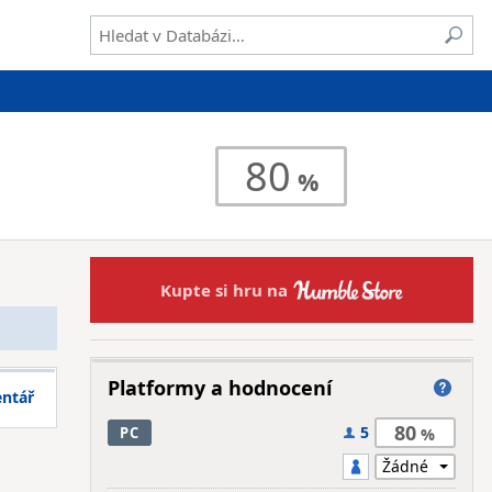
80
Kupte si hru na
Platformy a hodnocení
entář
80
5
PC