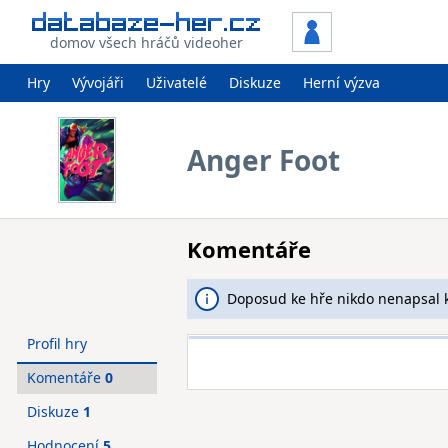
domov všech hráčů videoher
Hry
Vývojáři
Uživatelé
Diskuze
Herní výzva
Anger Foot
Komentáře
Doposud ke hře nikdo nenapsal 
Profil hry
Komentáře
0
Diskuze
1
Hodnocení
5