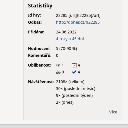
Statistiky
Id hry:
22285
Odkaz:
http://dbher.cz/h22285
Přidána:
24.06.2022
4 roky a 45 dní
Hodnocení:
5 (70-90 %)
Komentářů:
0
Oblíbenost:
1
4
0
4
Návštěvnost:
2108× (celkem)
30× (poslední měsíc)
9× (poslední týden)
2× (dnes)
Více