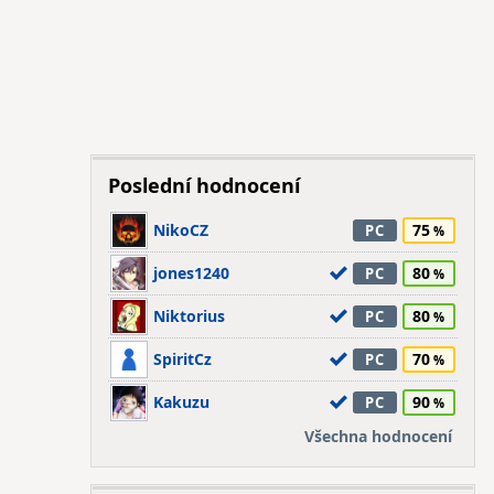
Poslední hodnocení
NikoCZ
75
PC
jones1240
80
PC
Niktorius
80
PC
SpiritCz
70
PC
Kakuzu
90
PC
Všechna hodnocení