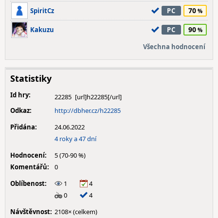
70
SpiritCz
PC
90
Kakuzu
PC
Všechna hodnocení
Statistiky
Id hry:
22285
Odkaz:
http://dbher.cz/h22285
Přidána:
24.06.2022
4 roky a 47 dní
Hodnocení:
5 (70-90 %)
Komentářů:
0
Oblíbenost:
1
4
0
4
Návštěvnost:
2108× (celkem)