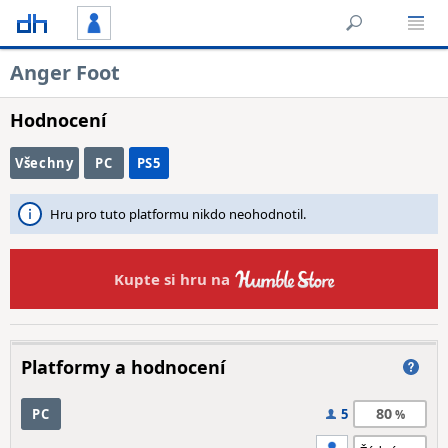
Anger Foot
Hodnocení
Všechny
PC
PS5
Hru pro tuto platformu nikdo neohodnotil.
Kupte si hru na
Platformy a hodnocení
80
PC
5