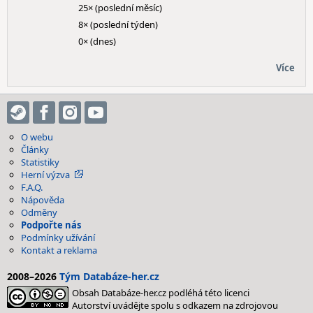
25× (poslední měsíc)
8× (poslední týden)
0× (dnes)
Více
O webu
Články
Statistiky
Herní výzva
F.A.Q.
Nápověda
Odměny
Podpořte nás
Podmínky užívání
Kontakt a reklama
2008–2026
Tým Databáze-her.cz
Obsah Databáze-her.cz podléhá této licenci
Autorství uvádějte spolu s odkazem na zdrojovou