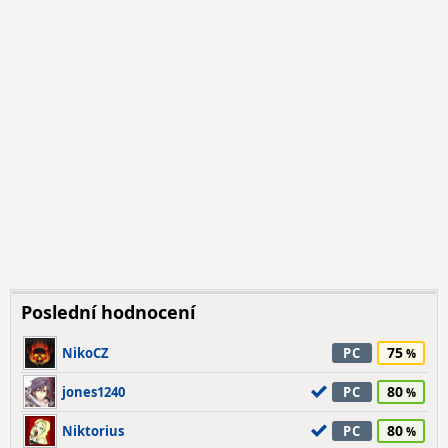
Poslední hodnocení
75
NikoCZ
PC
80
jones1240
PC
80
Niktorius
PC