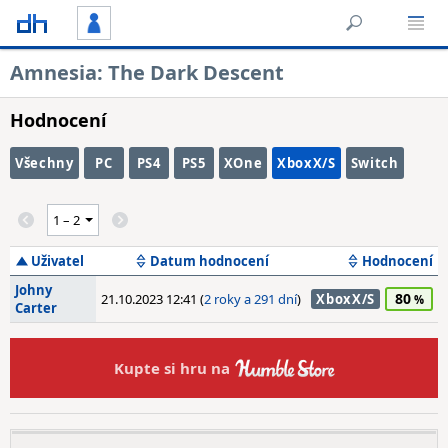
Amnesia: The Dark Descent
Hodnocení
Všechny
PC
PS4
PS5
XOne
XboxX/S
Switch
Uživatel
Datum hodnocení
Hodnocení
Johny
80
21.10.2023 12:41 (
2 roky a 291 dní
)
XboxX/S
Carter
Kupte si hru na