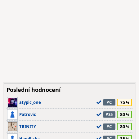
Poslední hodnocení
75
atypic_one
PC
80
Patrovic
PS5
80
TRINITY
PC
85
Handlicka
PC