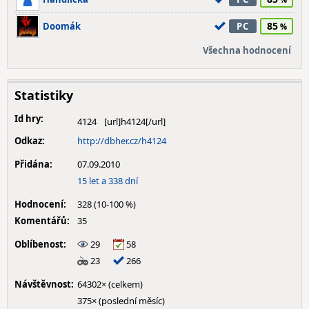
85
Doomák
PC
Všechna hodnocení
Statistiky
Id hry:
4124
Odkaz:
http://dbher.cz/h4124
Přidána:
07.09.2010
15 let a 338 dní
Hodnocení:
328 (10-100 %)
Komentářů:
35
Oblíbenost:
29
58
23
266
Návštěvnost:
64302× (celkem)
375× (poslední měsíc)