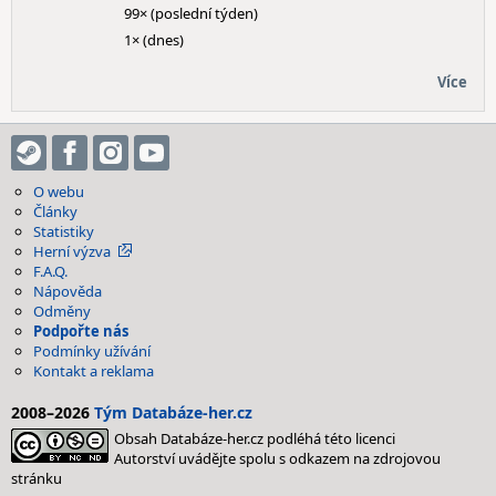
99× (poslední týden)
1× (dnes)
Více
O webu
Články
Statistiky
Herní výzva
F.A.Q.
Nápověda
Odměny
Podpořte nás
Podmínky užívání
Kontakt a reklama
2008–2026
Tým Databáze-her.cz
Obsah Databáze-her.cz podléhá této licenci
Autorství uvádějte spolu s odkazem na zdrojovou
stránku