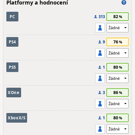
Platformy a hodnocení
82
PC
313
76
PS4
9
80
PS5
1
86
XOne
3
80
XboxX/S
1