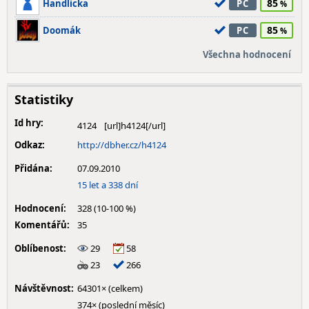
85
Handlicka
PC
85
Doomák
PC
Všechna hodnocení
Statistiky
Id hry:
4124
Odkaz:
http://dbher.cz/h4124
Přidána:
07.09.2010
15 let a 338 dní
Hodnocení:
328 (10-100 %)
Komentářů:
35
Oblíbenost:
29
58
23
266
Návštěvnost:
64301× (celkem)
374× (poslední měsíc)