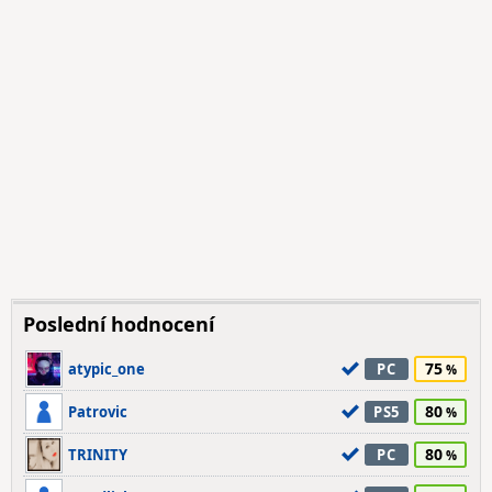
Poslední hodnocení
75
atypic_one
PC
80
Patrovic
PS5
80
TRINITY
PC