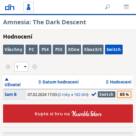
Amnesia: The Dark Descent
Hodnocení
Všechny
PC
PS4
PS5
XOne
XboxX/S
Switch
Datum hodnocení
Hodnocení
Uživatel
65
Sam B
07.02.2024 17:03 (
2 roky a 182 dní
)
Switch
Kupte si hru na