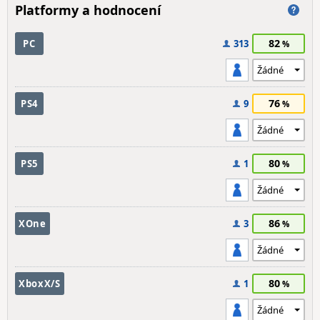
Platformy a hodnocení
82
PC
313
76
PS4
9
80
PS5
1
86
XOne
3
80
XboxX/S
1