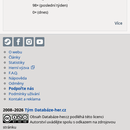
98× (poslední týden)
0× (dnes)
Více
O webu
Články
Statistiky
Herní výzva
F.A.Q.
Nápověda
Odměny
Podpořte nás
Podmínky užívání
Kontakt a reklama
2008–2026
Tým Databáze-her.cz
Obsah Databáze-her.cz podléhá této licenci
Autorství uvádějte spolu s odkazem na zdrojovou
stránku