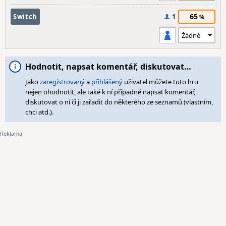
65
Switch
1
Hodnotit, napsat komentář, diskutovat…
Jako
zaregistrovaný
a
přihlášený
uživatel můžete tuto hru
nejen ohodnotit, ale také k ní případně napsat komentář,
diskutovat o ní či ji zařadit do některého ze seznamů (vlastním,
chci atd.).