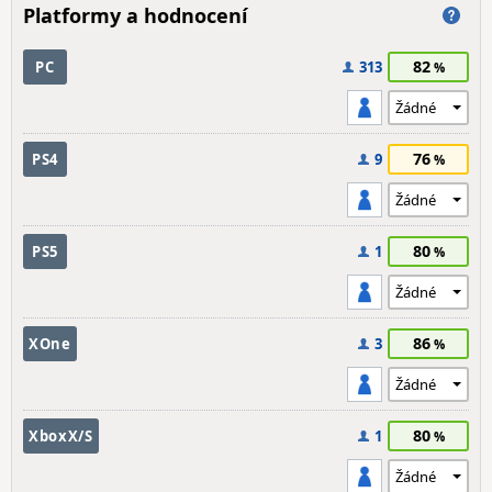
Platformy a hodnocení
82
PC
313
76
PS4
9
80
PS5
1
86
XOne
3
80
XboxX/S
1