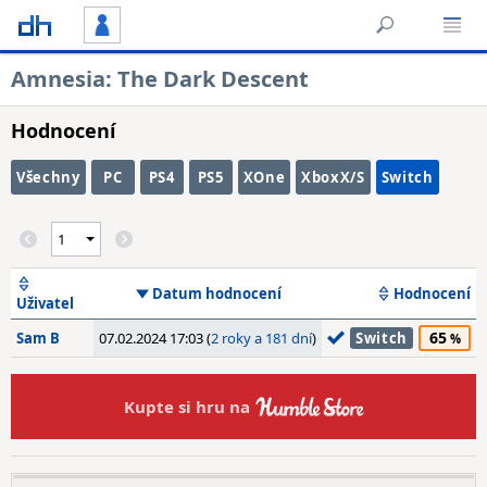
Amnesia: The Dark Descent
Hodnocení
Všechny
PC
PS4
PS5
XOne
XboxX/S
Switch
Datum hodnocení
Hodnocení
Uživatel
65
Sam B
07.02.2024 17:03 (
2 roky a 181 dní
)
Switch
Kupte si hru na