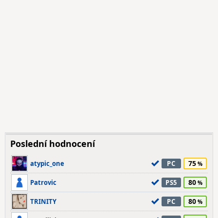
Poslední hodnocení
75
atypic_one
PC
80
Patrovic
PS5
80
TRINITY
PC