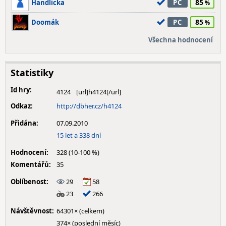
85
Handlicka
PC
85
Doomák
PC
Všechna hodnocení
Statistiky
Id hry:
4124
Odkaz:
http://dbher.cz/h4124
Přidána:
07.09.2010
15 let a 338 dní
Hodnocení:
328 (10-100 %)
Komentářů:
35
Oblíbenost:
29
58
23
266
Návštěvnost:
64301× (celkem)
374× (poslední měsíc)