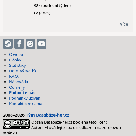
98× (poslední týden)
0× (dnes)
Více
O webu
Články
Statistiky
Herní výzva
F.A.Q.
Nápověda
Odměny
Podpořte nás
Podmínky užívání
Kontakt a reklama
2008–2026
Tým Databáze-her.cz
Obsah Databáze-her.cz podléhá této licenci
Autorství uvádějte spolu s odkazem na zdrojovou
stránku