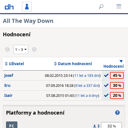
All The Way Down
Hodnocení
Uživatel
Datum hodnocení
Hodnocení
45
Josef
08.02.2015 23:14 (
11 let a 183 dní
)
30
Eru
07.09.2016 18:28 (
9 let a 337 dní
)
20
Isair
07.08.2015 01:43 (
11 let a 4 dny
)
Platformy a hodnocení
32
PC
3