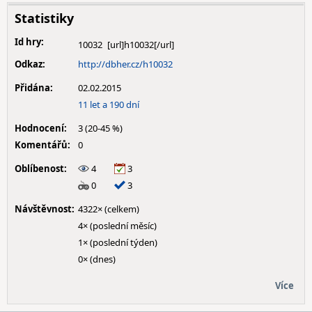
Statistiky
Id hry:
10032
Odkaz:
http://dbher.cz/h10032
Přidána:
02.02.2015
11 let a 190 dní
Hodnocení:
3 (20-45 %)
Komentářů:
0
Oblíbenost:
4
3
0
3
Návštěvnost:
4322× (celkem)
4× (poslední měsíc)
1× (poslední týden)
0× (dnes)
Více