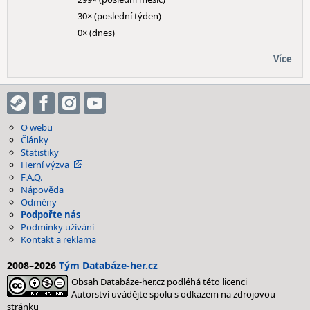
30× (poslední týden)
0× (dnes)
Více
O webu
Články
Statistiky
Herní výzva
F.A.Q.
Nápověda
Odměny
Podpořte nás
Podmínky užívání
Kontakt a reklama
2008–2026
Tým Databáze-her.cz
Obsah Databáze-her.cz podléhá této licenci
Autorství uvádějte spolu s odkazem na zdrojovou
stránku