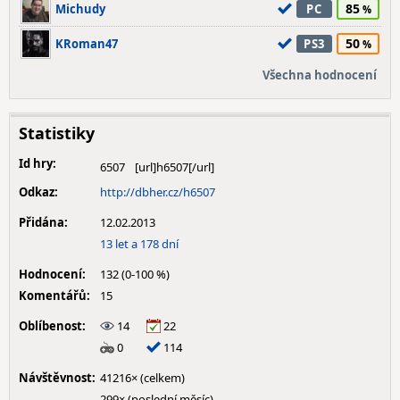
85
Michudy
PC
50
KRoman47
PS3
Všechna hodnocení
Statistiky
Id hry:
6507
Odkaz:
http://dbher.cz/h6507
Přidána:
12.02.2013
13 let a 178 dní
Hodnocení:
132 (0-100 %)
Komentářů:
15
Oblíbenost:
14
22
0
114
Návštěvnost:
41216× (celkem)
299× (poslední měsíc)