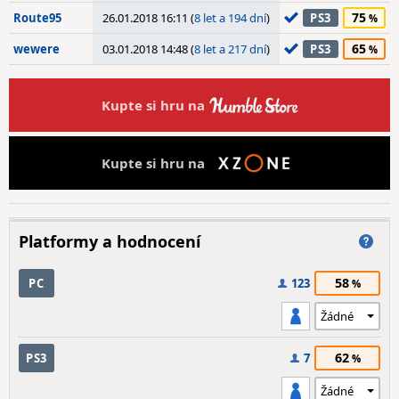
75
Route95
26.01.2018 16:11 (
8 let a 194 dní
)
PS3
65
wewere
03.01.2018 14:48 (
8 let a 217 dní
)
PS3
Kupte si hru na
Kupte si hru na
Platformy a hodnocení
58
PC
123
62
PS3
7