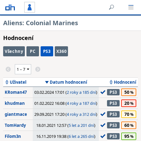
Aliens: Colonial Marines
Hodnocení
Všechny
PC
PS3
X360
Uživatel
Datum hodnocení
Hodnocení
50
KRoman47
03.02.2024 17:01 (
2 roky a 185 dní
)
PS3
20
khudman
01.02.2022 16:08 (
4 roky a 187 dní
)
PS3
70
giantmace
29.09.2021 17:20 (
4 roky a 312 dní
)
PS3
60
TomHardy
18.01.2021 12:57 (
5 let a 201 dní
)
PS3
95
Filom3n
16.11.2019 19:38 (
6 let a 265 dní
)
PS3