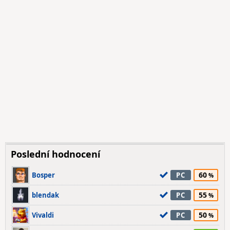
Poslední hodnocení
60
Bosper
PC
55
blendak
PC
50
Vivaldi
PC