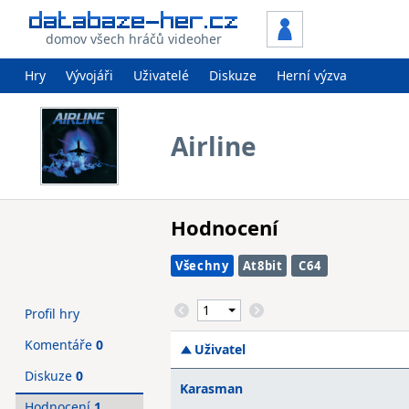
domov všech hráčů videoher
Hry
Vývojáři
Uživatelé
Diskuze
Herní výzva
Airline
Hodnocení
Všechny
At8bit
C64
Profil hry
Komentáře
0
Uživatel
Diskuze
0
Karasman
Hodnocení
1