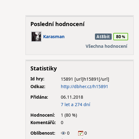
Poslední hodnocení
Karasman
80
At8bit
Všechna hodnocení
Statistiky
Id hry:
15891
Odkaz:
http://dbher.cz/h15891
Přidána:
06.11.2018
7 let a 274 dní
Hodnocení:
1 (80 %)
Komentářů:
0
Oblíbenost:
0
0