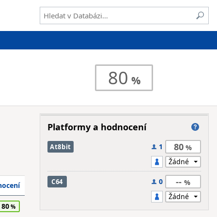
80
Platformy a hodnocení
80
1
At8bit
--
0
C64
ocení
80