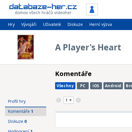
domov všech hráčů videoher
Hry
Vývojáři
Uživatelé
Diskuze
Herní výzva
A Player's Heart
Komentáře
Všechny
PC
iOS
Android
Br
Profil hry
Komentáře
1
Diskuze
0
Hodnocení
1