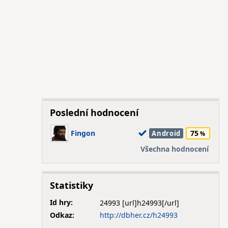
Poslední hodnocení
Fingon
75
Android
Všechna hodnocení
Statistiky
Id hry:
24993
Odkaz:
http://dbher.cz/h24993