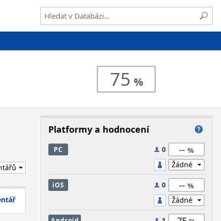
75
Platformy a hodnocení
--
0
PC
--
0
iOS
entář
75
1
Android