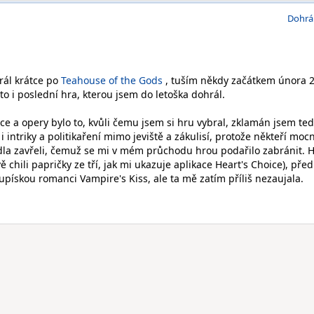
Dohrá
rál krátce po
Teahouse of the Gods
, tuším někdy začátkem února 
to i poslední hra, kterou jsem do letoška dohrál.
ce a opery bylo to, kvůli čemu jsem si hru vybral, zklamán jsem te
i intriky a politikaření mimo jeviště a zákulisí, protože někteří moc
dla zavřeli, čemuž se mi v mém průchodu hrou podařilo zabránit. 
dvě chili papričky ze tří, jak mi ukazuje aplikace Heart's Choice), před
 upískou romanci Vampire's Kiss, ale ta mě zatím příliš nezaujala.