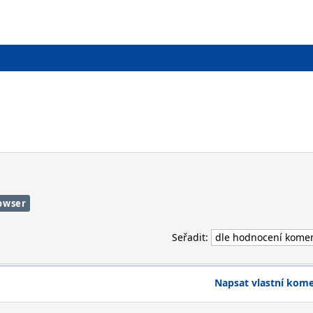
owser
Seřadit:
Napsat vlastní kom