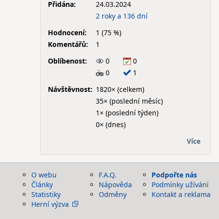
Přidána:
24.03.2024
2 roky a 136 dní
Hodnocení:
1 (75 %)
Komentářů:
1
Oblíbenost:
0
0
0
1
Návštěvnost:
1820× (celkem)
35× (poslední měsíc)
1× (poslední týden)
0× (dnes)
Více
O webu
F.A.Q.
Podpořte nás
Články
Nápověda
Podmínky užívání
Statistiky
Odměny
Kontakt a reklama
Herní výzva