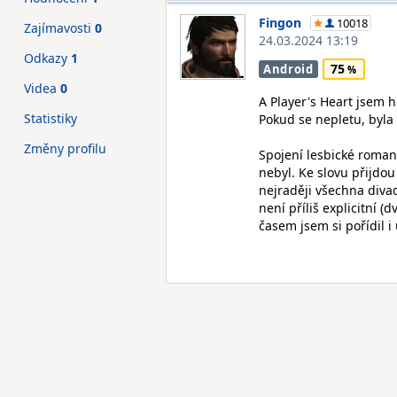
Fingon
10018
Zajímavosti
0
24.03.2024 13:19
Odkazy
1
75
Android
Videa
0
A Player's Heart jsem h
Statistiky
Pokud se nepletu, byla 
Změny profilu
Spojení lesbické roman
nebyl. Ke slovu přijdou 
nejraději všechna diva
není příliš explicitní (
časem jsem si pořídil i