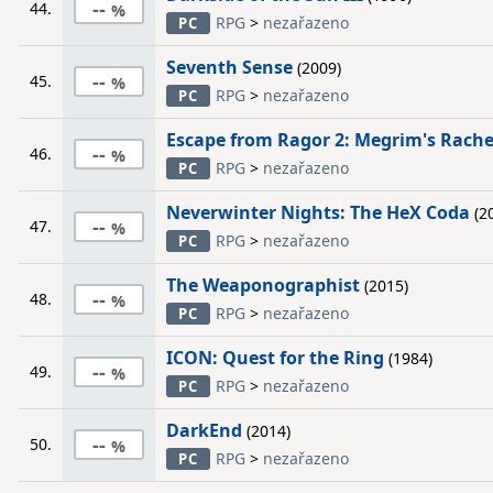
--
44.
RPG
>
nezařazeno
PC
Seventh Sense
(2009)
--
45.
RPG
>
nezařazeno
PC
Escape from Ragor 2: Megrim's Rach
--
46.
RPG
>
nezařazeno
PC
Neverwinter Nights: The HeX Coda
(2
--
47.
RPG
>
nezařazeno
PC
The Weaponographist
(2015)
--
48.
RPG
>
nezařazeno
PC
ICON: Quest for the Ring
(1984)
--
49.
RPG
>
nezařazeno
PC
DarkEnd
(2014)
--
50.
RPG
>
nezařazeno
PC