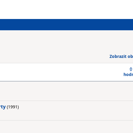
Zobrazit ob
hod
rty
(1991)