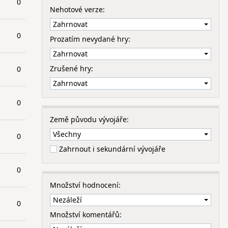
0
Nehotové verze:
0
Prozatím nevydané hry:
Zrušené hry:
0
0
Země původu vývojáře:
0
Zahrnout i sekundární vývojáře
0
Množství hodnocení:
0
Množství komentářů: