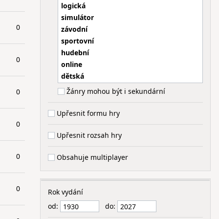
logická
simulátor
0
závodní
sportovní
hudební
0
online
dětská
Žánry mohou být i sekundární
0
Upřesnit formu hry
0
Upřesnit rozsah hry
0
Obsahuje multiplayer
0
Rok vydání
od:
do: