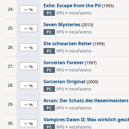
Exile: Escape from the Pit
(1995)
--
24.
RPG
>
nezařazeno
PC
Seven Mysteries
(2013)
--
25.
RPG
>
nezařazeno
PC
Die schwarzen Reiter
(1999)
--
26.
RPG
>
nezařazeno
PC
Sorcerian Forever
(1997)
--
27.
RPG
>
nezařazeno
PC
Sorcerian Original
(2000)
--
28.
RPG
>
nezařazeno
PC
Arcan: Der Schatz des Hexenmeisters
--
29.
RPG
>
nezařazeno
PC
Vampires Dawn II: Was wirklich gesc
--
30.
RPG
>
nezařazeno
PC