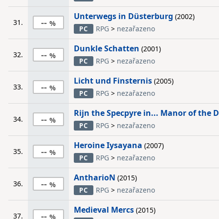
Unterwegs in Düsterburg
(2002)
--
31.
RPG
>
nezařazeno
PC
Dunkle Schatten
(2001)
--
32.
RPG
>
nezařazeno
PC
Licht und Finsternis
(2005)
--
33.
RPG
>
nezařazeno
PC
Rijn the Specpyre in... Manor of the
--
34.
RPG
>
nezařazeno
PC
Heroine Iysayana
(2007)
--
35.
RPG
>
nezařazeno
PC
AntharioN
(2015)
--
36.
RPG
>
nezařazeno
PC
Medieval Mercs
(2015)
--
37.