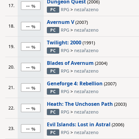
Dungeon Quest
(2006)
--
17.
RPG
>
nezařazeno
PC
Avernum V
(2007)
--
18.
RPG
>
nezařazeno
PC
Twilight: 2000
(1991)
--
19.
RPG
>
nezařazeno
PC
Blades of Avernum
(2004)
--
20.
RPG
>
nezařazeno
PC
Geneforge 4: Rebellion
(2007)
--
21.
RPG
>
nezařazeno
PC
Heath: The Unchosen Path
(2003)
--
22.
RPG
>
nezařazeno
PC
Evil Islands: Lost in Astral
(2006)
--
23.
RPG
>
nezařazeno
PC