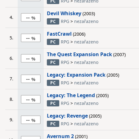
RPG
>
nezařazeno
PC
Devil Whiskey
(2003)
--
4.
RPG
>
nezařazeno
PC
FastCrawl
(2006)
--
5.
RPG
>
nezařazeno
PC
The Quest Expansion Pack
(2007)
--
6.
RPG
>
nezařazeno
PC
Legacy: Expansion Pack
(2005)
--
7.
RPG
>
nezařazeno
PC
Legacy: The Legend
(2005)
--
8.
RPG
>
nezařazeno
PC
Legacy: Revenge
(2005)
--
9.
RPG
>
nezařazeno
PC
Avernum 2
(2001)