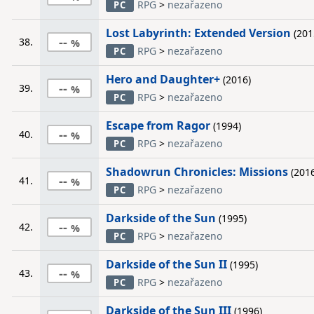
RPG
>
nezařazeno
PC
Lost Labyrinth: Extended Version
(201
--
38.
RPG
>
nezařazeno
PC
Hero and Daughter+
(2016)
--
39.
RPG
>
nezařazeno
PC
Escape from Ragor
(1994)
--
40.
RPG
>
nezařazeno
PC
Shadowrun Chronicles: Missions
(2016
--
41.
RPG
>
nezařazeno
PC
Darkside of the Sun
(1995)
--
42.
RPG
>
nezařazeno
PC
Darkside of the Sun II
(1995)
--
43.
RPG
>
nezařazeno
PC
Darkside of the Sun III
(1996)