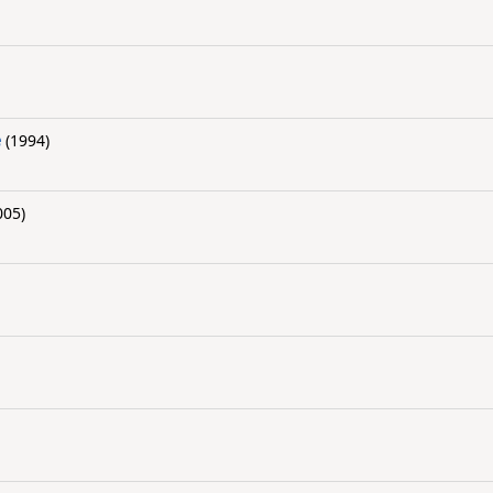
e
(1994)
005)