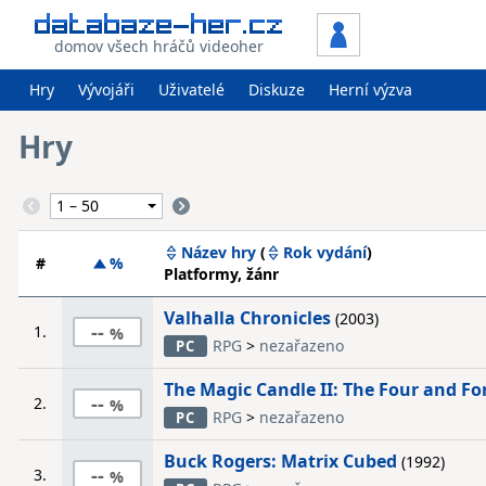
domov všech hráčů videoher
Hry
Vývojáři
Uživatelé
Diskuze
Herní výzva
Hry
Název hry
(
Rok vydání
)
#
%
Platformy, žánr
Valhalla Chronicles
(2003)
--
1.
RPG
>
nezařazeno
PC
The Magic Candle II: The Four and Fo
--
2.
RPG
>
nezařazeno
PC
Buck Rogers: Matrix Cubed
(1992)
--
3.