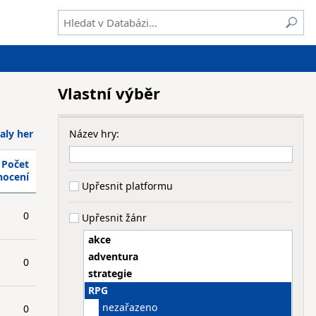
Vlastní výběr
aly her
Název hry:
Počet
nocení
Upřesnit platformu
0
Upřesnit žánr
akce
adventura
0
strategie
RPG
nezařazeno
0