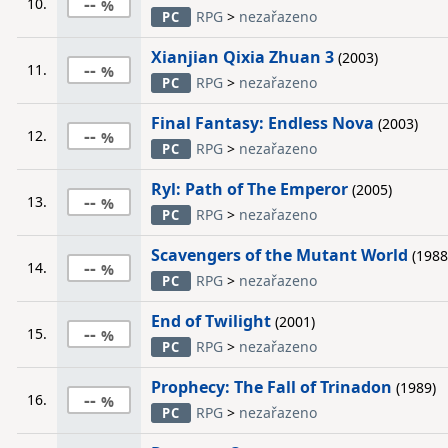
--
10.
RPG
>
nezařazeno
PC
Xianjian Qixia Zhuan 3
(2003)
--
11.
RPG
>
nezařazeno
PC
Final Fantasy: Endless Nova
(2003)
--
12.
RPG
>
nezařazeno
PC
Ryl: Path of The Emperor
(2005)
--
13.
RPG
>
nezařazeno
PC
Scavengers of the Mutant World
(1988
--
14.
RPG
>
nezařazeno
PC
End of Twilight
(2001)
--
15.
RPG
>
nezařazeno
PC
Prophecy: The Fall of Trinadon
(1989)
--
16.
RPG
>
nezařazeno
PC