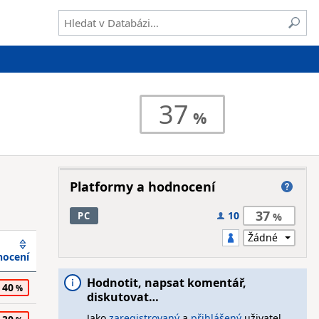
37
Platformy a hodnocení
37
10
PC
ocení
Hodnotit, napsat komentář,
40
diskutovat…
Jako
zaregistrovaný
a
přihlášený
uživatel