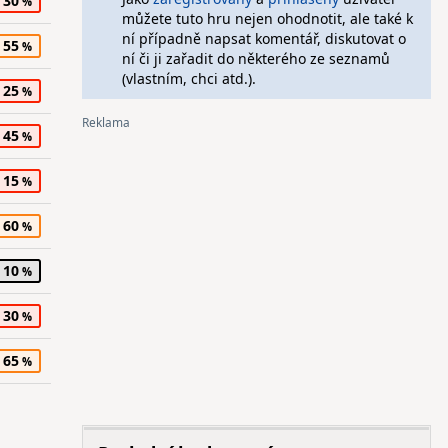
30
můžete tuto hru nejen ohodnotit, ale také k
ní případně napsat komentář, diskutovat o
55
ní či ji zařadit do některého ze seznamů
(vlastním, chci atd.).
25
45
15
60
10
30
65