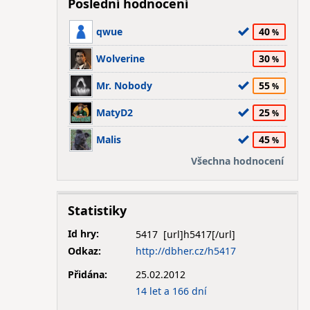
Poslední hodnocení
qwue
40
Wolverine
30
Mr. Nobody
55
MatyD2
25
Malis
45
Všechna hodnocení
Statistiky
Id hry:
5417
Odkaz:
http://dbher.cz/h5417
Přidána:
25.02.2012
14 let a 166 dní