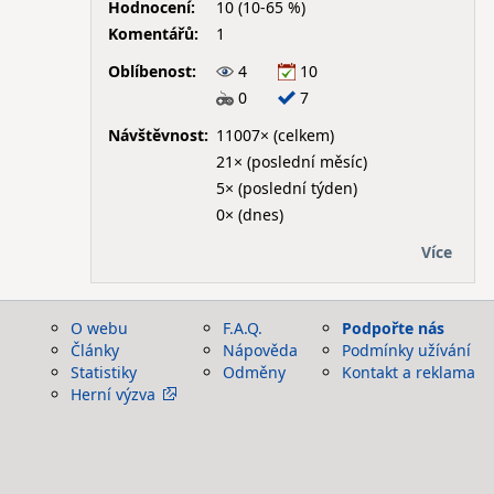
Hodnocení:
10 (10-65 %)
Komentářů:
1
Oblíbenost:
4
10
0
7
Návštěvnost:
11007× (celkem)
21× (poslední měsíc)
5× (poslední týden)
0× (dnes)
Více
O webu
F.A.Q.
Podpořte nás
Články
Nápověda
Podmínky užívání
Statistiky
Odměny
Kontakt a reklama
Herní výzva