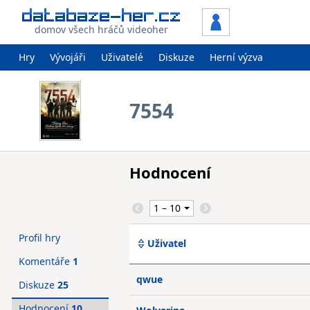
domov všech hráčů videoher
Hry
Vývojáři
Uživatelé
Diskuze
Herní výzva
7554
Hodnocení
Profil hry
Uživatel
Komentáře
1
qwue
Diskuze
25
Hodnocení
10